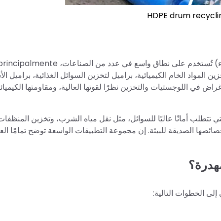
HDPE drum recyclin
زين المواد الخام الكيميائية، براميل لتخزين السوائل الغذائية، براميل ال
اض في اللوجستيات والتخزين نظرًا لقوتها العالية، ومقاومتها الكيميائي
ي تتطلب أمانًا عاليًا للسوائل، مثل نقل مياه الشرب، وتخزين المنظفات
ئصها الصديقة للبيئة. إن مجموعة التطبيقات الواسعة توضح تمامًا الع