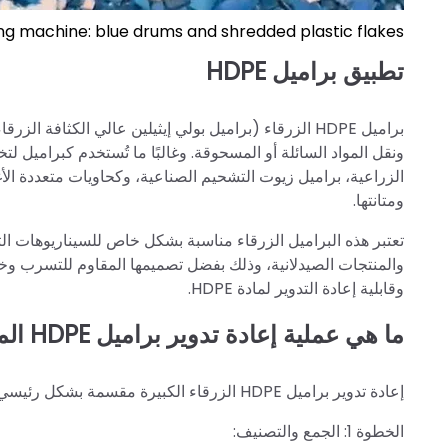
g machine: blue drums and shredded plastic flakes
تطبيق براميل HDPE
ونقل المواد السائلة أو المسحوقة. وغالبًا ما تُستخدم كبراميل لتخ
الزراعية، براميل زيوت التشحيم الصناعية، وكحاويات متعددة الأغر
ومتانتها.
تعتبر هذه البراميل الزرقاء مناسبة بشكل خاص للسيناريوهات الت
والمنتجات الصيدلانية، وذلك بفضل تصميمها المقاوم للتسرب وخصا
وقابلية إعادة التدوير لمادة HDPE.
ما هي عملية إعادة تدوير براميل HDPE المهدرة؟
إعادة تدوير براميل HDPE الزرقاء الكبيرة مقسمة بشكل رئيسي إلى الخطوات التالية:
الخطوة 1: الجمع والتصنيف: