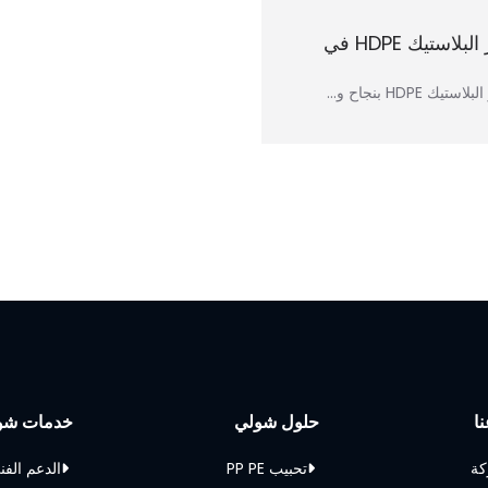
تم تركيب مصنع لإعادة تدوير البلاستيك HDPE في
HD بنجاح و...
ا
حلول شولي
خدمات شو
كة
تحبيب PP PE
الدعم الفن