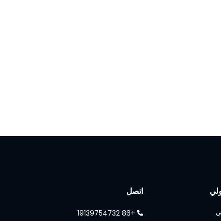
لي
اتصل
ي
+86 19139754732