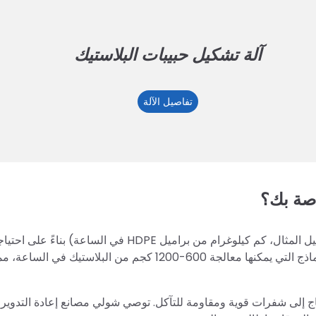
آلة تشكيل حبيبات البلاستيك
آلة
تفاصيل الآلة
تشكيل
حبيبات
البلاستيك
اصة بك؟
قدرة المعالجة (الإنتاج): حدد السعة المطلوبة للكسارة (على سبيل المثال، كم كيلوغرام من براميل HDPE في ال
إعادة التدوير. تتوفر كسارات شولي في مجموعة متنوعة من النماذج التي يمكنها معالجة 600-1200 كجم من البلاست
بر براميل HDPE مادة قوية، لذا تحتاج إلى شفرات قوية ومقاومة للتآكل. توصي شولي مصانع إعادة التدوي