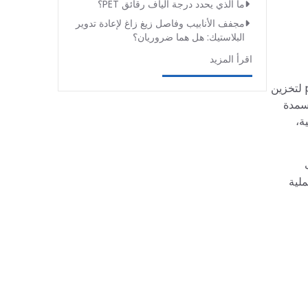
ما الذي يحدد درجة ألياف رقائق PET؟
مجفف الأنابيب وفاصل زيغ زاغ لإعادة تدوير
البلاستيك: هل هما ضروريان؟
اقرأ المزيد
براميل HDPE الزرقاء (براميل بولي إيثيلين عالي الكثافة الزرقاء) تُستخدم على نطاق واسع في عدد من الصناعات، principalmente لتخزين
أسمدة
ة،
ملية