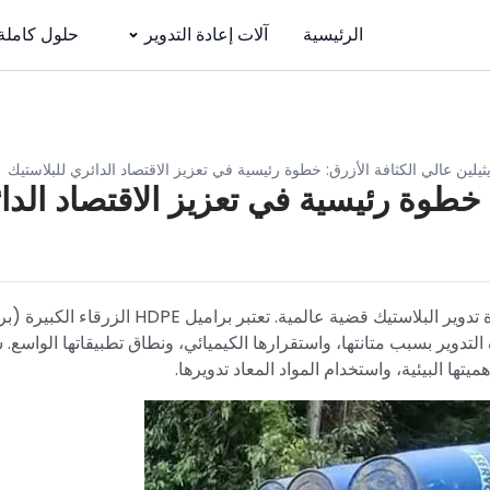
الرئيسية
آلات إعادة التدوير
حلول كاملة
يثيلين عالي الكثافة الأزرق: خطوة رئيسية في تعزيز الاقتصاد الدائري للبلاستيك
براميل HDPE الزرقاء: خطوة رئيسية في تعزيز الاقتصاد ال
مع التهديد المتزايد للنفايات البلاستيكية على البيئة، أصبحت إعادة تدوير البلاستيك قضية عالمية. تعتبر براميل E
دة التدوير بسبب متانتها، واستقرارها الكيميائي، ونطاق تطبيقاتها الواسع.