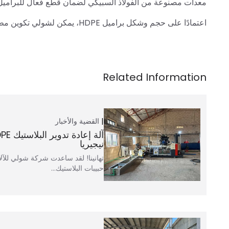
معدات مصنوعة من الفولاذ السبيكي لضمان قطع فعال للبراميل 
اعتمادًا على حجم وشكل براميل HDPE، يمكن لشولي تكوين مطحنة كبيرة مع تصميم ناقل مناسب للتعامل مع البراميل الكبيرة.
القضية والأخبار
نيجيريا
تهانينا! لقد ساعدت شركة شولي للآل
حبيبات البلاستيك…