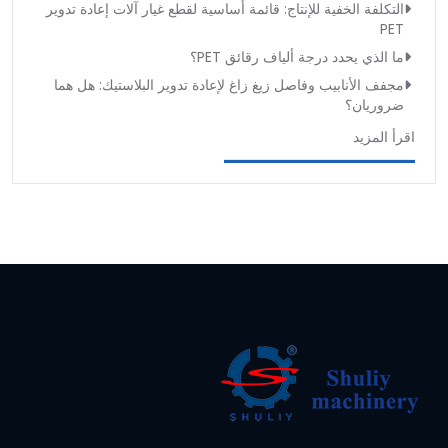
التكلفة الخفية للإنتاج: قائمة أساسية لقطع غيار آلات إعادة تدوير
PET
ما الذي يحدد درجة ألياف رقائق PET؟
مجفف الأنابيب وفاصل زيغ زاغ لإعادة تدوير البلاستيك: هل هما
ضروريان؟
اقرأ المزيد