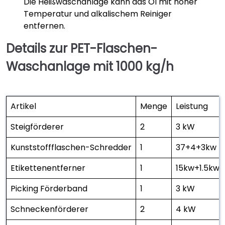
Die Heißwaschanlage kann das Öl mit hoher
Temperatur und alkalischem Reiniger
entfernen.
Details zur PET-Flaschen-
Waschanlage mit 1000 kg/h
Artikel
Menge
Leistung
Steigförderer
2
3 kW
Kunststoffflaschen-Schredder
1
37+4+3kw
Etikettenentferner
1
15kw+1.5kw
Picking Förderband
1
3 kW
Schneckenförderer
2
4 kW