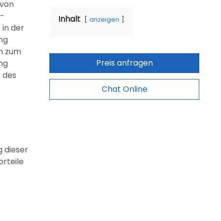
 von
E-
Inhalt
anzeigen
 in der
ng
gn zum
Preis anfragen
ng
t des
Chat Online
g dieser
rteile