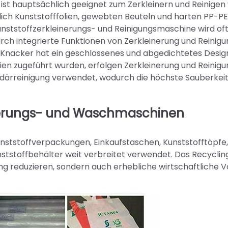
st hauptsächlich geeignet zum Zerkleinern und Reinigen
lich Kunststofffolien, gewebten Beuteln und harten PP-P
unststoffzerkleinerungs- und Reinigungsmaschine wird oft
rch integrierte Funktionen von Zerkleinerung und Reinigu
E-Knacker hat ein geschlossenes und abgedichtetes Desi
ien zugeführt wurden, erfolgen Zerkleinerung und Reinigu
undärreinigung verwendet, wodurch die höchste Sauberkei
inerungs- und Waschmaschinen
nststoffverpackungen, Einkaufstaschen, Kunststofftöpfe,
nststoffbehälter weit verbreitet verwendet. Das Recyclin
g reduzieren, sondern auch erhebliche wirtschaftliche Vo