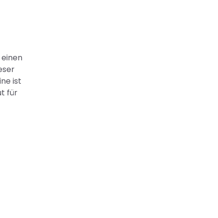
 einen
eser
ne ist
t für