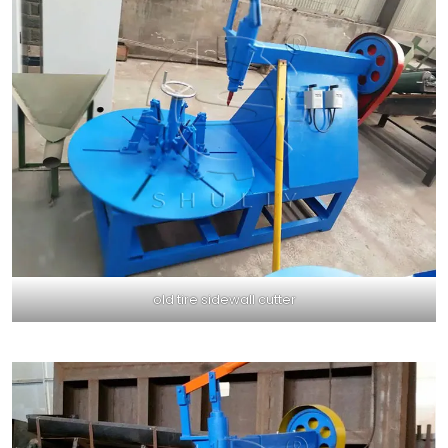
old tire sidewall cutter