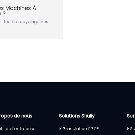
s Machines À
e ?
dustrie du recyclage des
ropos de nous
Solutions Shuliy
Ser
fil de l'entreprise
Granulation PP PE
Su