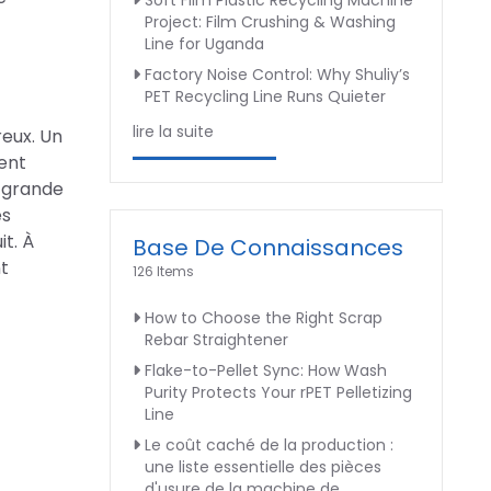
Soft Film Plastic Recycling Machine
Project: Film Crushing & Washing
Line for Uganda
Factory Noise Control: Why Shuliy’s
PET Recycling Line Runs Quieter
lire la suite
reux. Un
dent
e grande
es
t. À
Base De Connaissances
nt
126 Items
How to Choose the Right Scrap
Rebar Straightener
Flake-to-Pellet Sync: How Wash
Purity Protects Your rPET Pelletizing
Line
Le coût caché de la production :
une liste essentielle des pièces
d'usure de la machine de