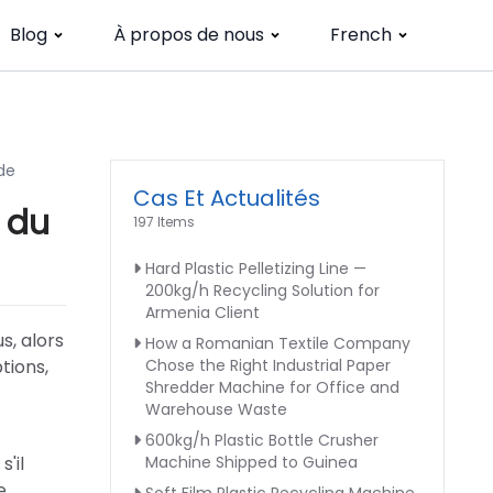
Blog
À propos de nous
French
de
Cas Et Actualités
 du
197 Items
Hard Plastic Pelletizing Line —
200kg/h Recycling Solution for
Armenia Client
s, alors
How a Romanian Textile Company
tions,
Chose the Right Industrial Paper
Shredder Machine for Office and
Warehouse Waste
600kg/h Plastic Bottle Crusher
'il
Machine Shipped to Guinea
e