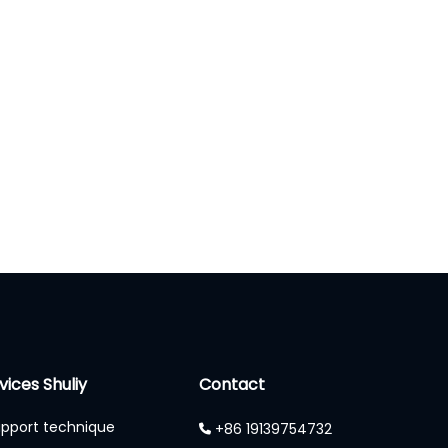
vices Shuliy
Contact
pport technique
+86 19139754732