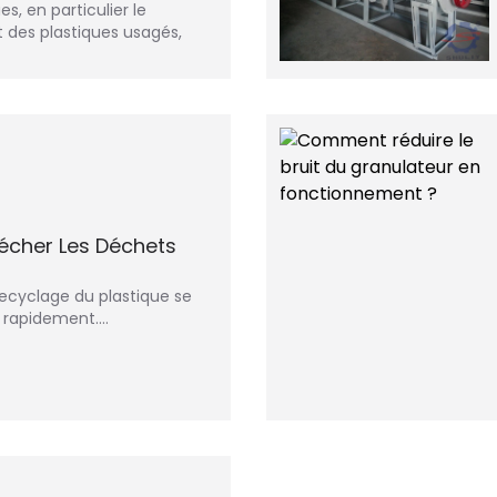
s, en particulier le
t des plastiques usagés,
écher Les Déchets
 recyclage du plastique se
s rapidement.…