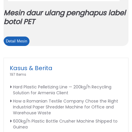
Mesin daur ulang penghapus label
botol PET
Mesin
Detail Mesin
daur
ulang
penghapus
Kasus & Berita
label
197 Items
botol
PET
Hard Plastic Pelletizing Line — 200kg/h Recycling
Solution for Armenia Client
How a Romanian Textile Company Chose the Right
Industrial Paper Shredder Machine for Office and
Warehouse Waste
600kg/h Plastic Bottle Crusher Machine Shipped to
Guinea