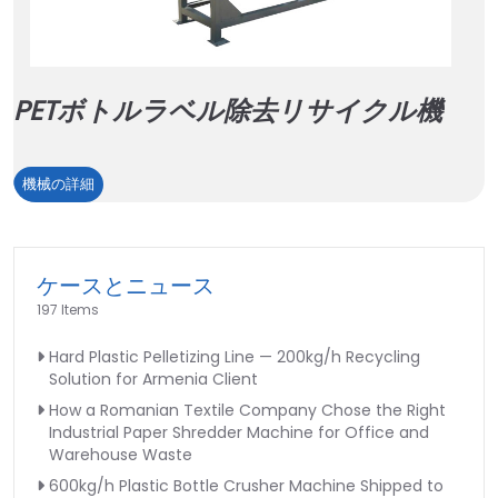
PETボトルラベル除去リサイクル機
PET
機械の詳細
ボ
ト
ル
ケースとニュース
ラ
197 Items
ベ
ル
Hard Plastic Pelletizing Line — 200kg/h Recycling
除
Solution for Armenia Client
去
How a Romanian Textile Company Chose the Right
リ
Industrial Paper Shredder Machine for Office and
サ
Warehouse Waste
イ
600kg/h Plastic Bottle Crusher Machine Shipped to