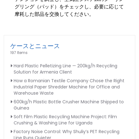
グリング（パッド）をチェックし、必要に応じて
摩耗した部品を交換してください。
ケースとニュース
197 Items
Hard Plastic Pelletizing Line — 200kg/h Recycling
Solution for Armenia Client
How a Romanian Textile Company Chose the Right
Industrial Paper Shredder Machine for Office and
Warehouse Waste
600kg/h Plastic Bottle Crusher Machine Shipped to
Guinea
Soft Film Plastic Recycling Machine Project: Film
Crushing & Washing Line for Uganda
Factory Noise Control: Why Shuliy’s PET Recycling
Line Runs Quieter