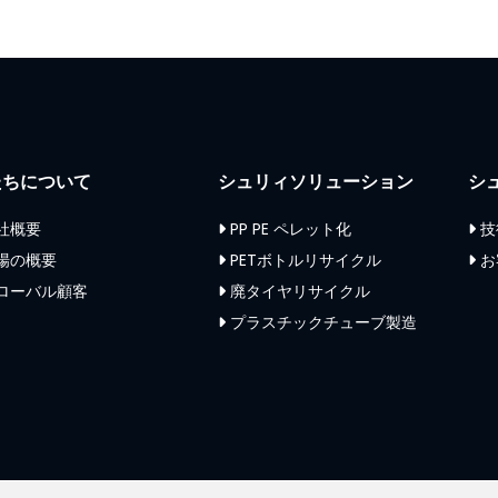
たちについて
シュリィソリューション
シ
社概要
PP PE ペレット化
技
場の概要
PETボトルリサイクル
お
ローバル顧客
廃タイヤリサイクル
プラスチックチューブ製造