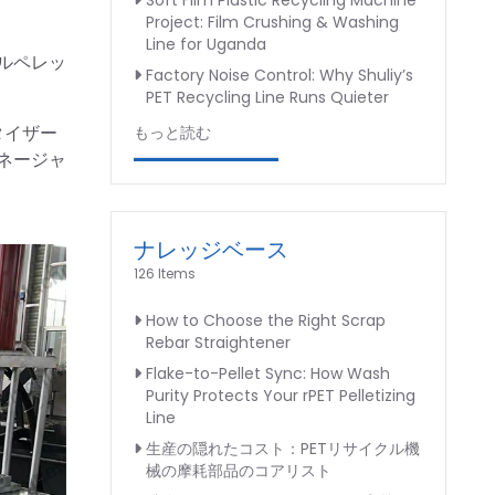
Soft Film Plastic Recycling Machine
Project: Film Crushing & Washing
Line for Uganda
ルペレッ
Factory Noise Control: Why Shuliy’s
PET Recycling Line Runs Quieter
タイザー
もっと読む
ネージャ
ナレッジベース
126 Items
How to Choose the Right Scrap
Rebar Straightener
Flake-to-Pellet Sync: How Wash
Purity Protects Your rPET Pelletizing
Line
生産の隠れたコスト：PETリサイクル機
械の摩耗部品のコアリスト