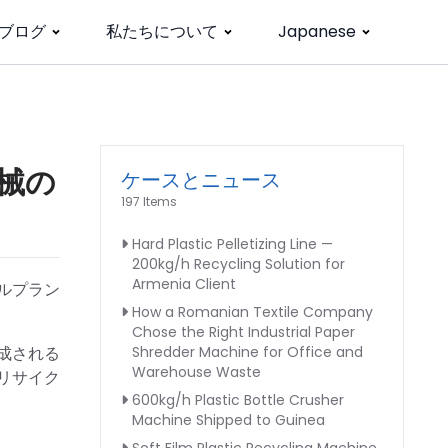
ブログ
私たちについて
Japanese
機械の
ケースとニュース
197 Items
Hard Plastic Pelletizing Line —
200kg/h Recycling Solution for
Armenia Client
ルプラン
How a Romanian Textile Company
Chose the Right Industrial Paper
成される
Shredder Machine for Office and
Warehouse Waste
リサイク
600kg/h Plastic Bottle Crusher
Machine Shipped to Guinea