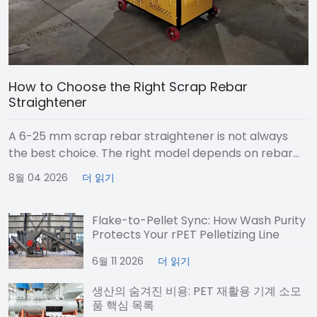
How to Choose the Right Scrap Rebar
Straightener
A 6-25 mm scrap rebar straightener is not always
the best choice. The right model depends on rebar
size, workflow, and power needs. Smaller or medium-
8월 04 2026
더 읽기
range machines suit mainly 6-16…
Flake-to-Pellet Sync: How Wash Purity
Protects Your rPET Pelletizing Line
6월 11 2026
더 읽기
생산의 숨겨진 비용: PET 재활용 기계 소모
품 핵심 목록