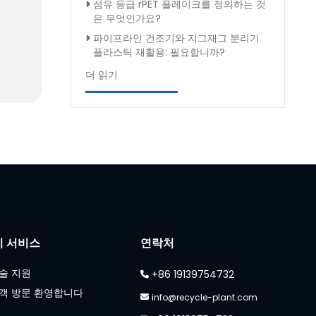
섬유 등급 rPET 플레이크를 정의하는 것
은 무엇인가요?
파이프라인 건조기와 지그재그 분리기
플라스틱 재활용: 필요합니까?
더 읽기
리 서비스
연락처
술 지원
+86 19139754732
객 방문 환영합니다
info@recycle-plant.com