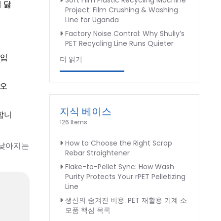
Soft Film Plastic Recycling Machine
 닳
Project: Film Crushing & Washing
Line for Uganda
Factory Noise Control: Why Shuliy’s
PET Recycling Line Runs Quieter
료입
더 읽기
 오
지식 베이스
합니
126 Items
How to Choose the Right Scrap
 낮아지는
Rebar Straightener
Flake-to-Pellet Sync: How Wash
Purity Protects Your rPET Pelletizing
Line
생산의 숨겨진 비용: PET 재활용 기계 소
모품 핵심 목록