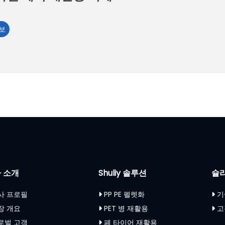
PET
보
병
라
벨
제
거
재
활
용
기
계
 소개
Shuliy 솔루션
슐
사 프로필
PP PE 펠렛화
기
장 개요
PET 병 재활용
고
로벌 고객
폐 타이어 재활용