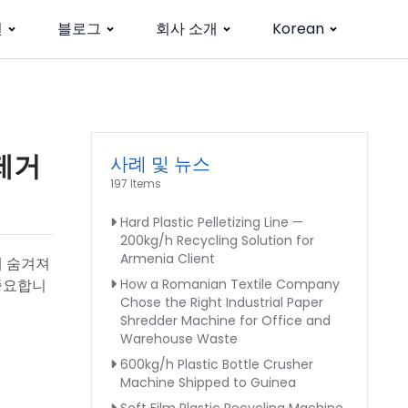
션
블로그
회사 소개
Korean
제거
사례 및 뉴스
197 Items
Hard Plastic Pelletizing Line —
200kg/h Recycling Solution for
Armenia Client
에 숨겨져
 중요합니
How a Romanian Textile Company
Chose the Right Industrial Paper
Shredder Machine for Office and
Warehouse Waste
600kg/h Plastic Bottle Crusher
Machine Shipped to Guinea