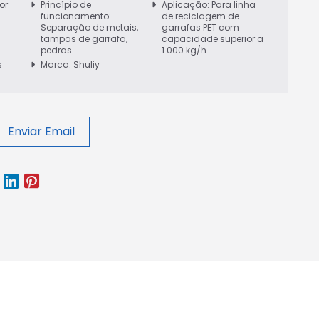
or
Princípio de
Aplicação: Para linha
funcionamento:
de reciclagem de
Separação de metais,
garrafas PET com
tampas de garrafa,
capacidade superior a
pedras
1.000 kg/h
s
Marca: Shuliy
Enviar Email