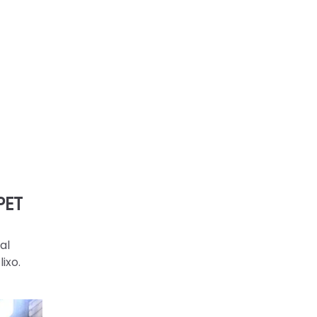
PET
al
ixo.