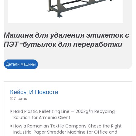
Машина для удаления этикеток с
ПЭТ-бутылок для переработки
Машина
Детали машины
для
удаления
этикеток
Кейсы И Новости
с
197 Items
ПЭТ-
бутылок
Hard Plastic Pelletizing Line — 200kg/h Recycling
для
Solution for Armenia Client
переработки
How a Romanian Textile Company Chose the Right
Industrial Paper Shredder Machine for Office and