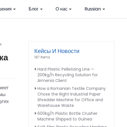
шения
Блог
О нас
Russian
х
Кейсы И Новости
ка
197 Items
Hard Plastic Pelletizing Line —
200kg/h Recycling Solution for
Armenia Client
меет
How a Romanian Textile Company
 мы
Chose the Right Industrial Paper
Shredder Machine for Office and
угих
Warehouse Waste
600kg/h Plastic Bottle Crusher
Machine Shipped to Guinea