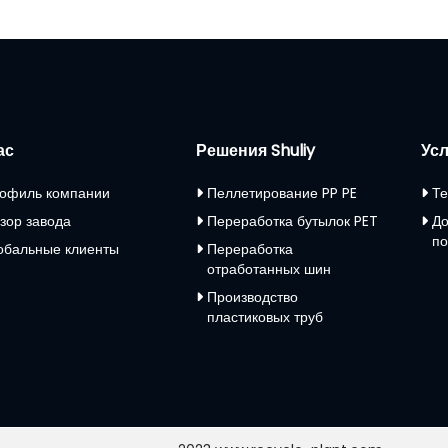
ас
Решения Shuliy
Усл
офиль компании
Пеллетирование PP PE
Те
зор завода
Переработка бутылок PET
До
по
обальные клиенты
Переработка
отработанных шин
Производство
пластиковых труб