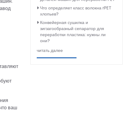
ашин.
завод
Что определяет класс волокна rPET
хлопьев?
Конвейерная сушилка и
зигзагообразный сепаратор для
переработки пластика: нужны ли
они?
читать далее
ставляют
обуют
ения
что ваш