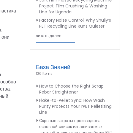
Soft Film Plastic Recycling Machine
Project: Film Crushing & Washing
ластика
Line for Uganda
Factory Noise Control: Why Shuliy’s
PET Recycling Line Runs Quieter
.
читать далее
 они
База Знаний
126 Items
я
пособно
How to Choose the Right Scrap
ства.
Rebar Straightener
ьный
Flake-to-Pellet Sync: How Wash
Purity Protects Your rPET Pelletizing
Line
Скрытые затраты производства:
основной список изнашиваемых
деталей машин для переработки PET