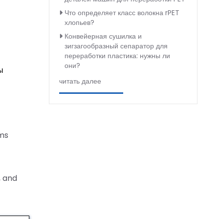
Что определяет класс волокна rPET
хлопьев?
Конвейерная сушилка и
зигзагообразный сепаратор для
переработки пластика: нужны ли
они?
ы
читать далее
ems
, and