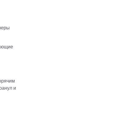
неры
вающие
орячим
ранул и