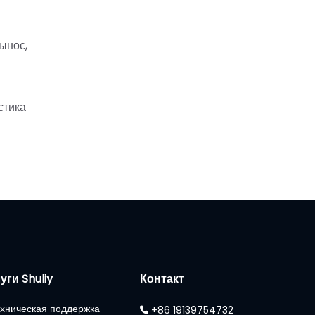
ынос,
стика
уги Shuliy
Контакт
хническая поддержка
+86 19139754732