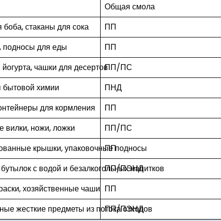
Общая смола
 боба, стаканы для сока
ПП
, подносы для еды
ПП
 йогурта, чашки для десертов
ПП/ПС
я бытовой химии
ПНД
контейнеры для кормления
ПП
 вилки, ножи, ложки
ПП/ПС
ванные крышки, упаковочные подносы
ПП
бутылок с водой и безалкогольных напитков
ПП/ПЭНД
раски, хозяйственные чаши
ПП
ые жесткие предметы из потока отходов
ПП/ПЭНД