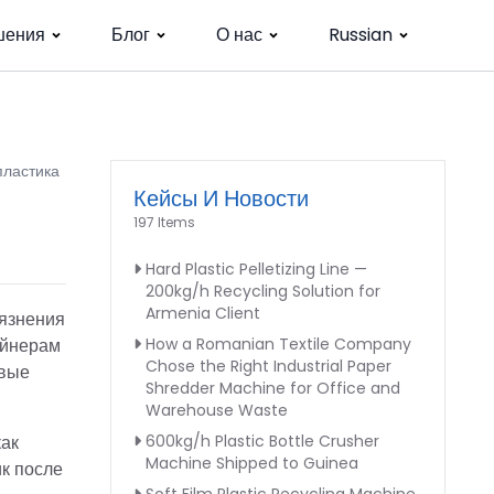
шения
Блог
О нас
Russian
пластика
Кейсы И Новости
197 Items
Hard Plastic Pelletizing Line —
200kg/h Recycling Solution for
Armenia Client
рязнения
ейнерам
How a Romanian Textile Company
Chose the Right Industrial Paper
овые
Shredder Machine for Office and
Warehouse Waste
как
600kg/h Plastic Bottle Crusher
Machine Shipped to Guinea
к после