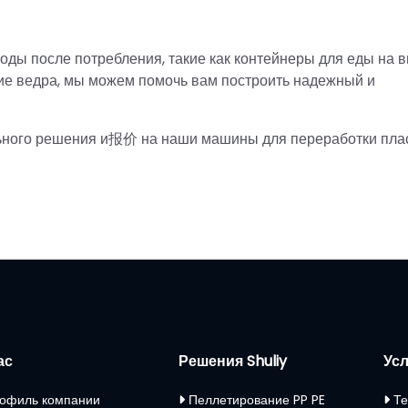
оды после потребления, такие как контейнеры для еды на в
кие ведра, мы можем помочь вам построить надежный и
льного решения и报价 на наши машины для переработки пла
ас
Решения Shuliy
Усл
офиль компании
Пеллетирование PP PE
Те