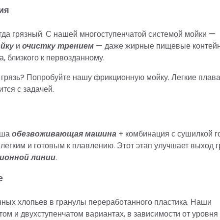
ия
егда грязный. С нашей многоступенчатой системой мойки —
йку
и
очистку трением
— даже жирные пищевые контей
, близкого к первозданному.
и грязь? Попробуйте нашу фрикционную мойку. Легкие пла
тся с задачей.
аша
обезвоживающая машина
+ комбинация с сушилкой г
 легким и готовым к плавлению. Этот этап улучшает выход г
ионной линии
.
е
ных хлопьев в гранулы переработанного пластика. Наши
ом и двухступенчатом вариантах, в зависимости от уровня