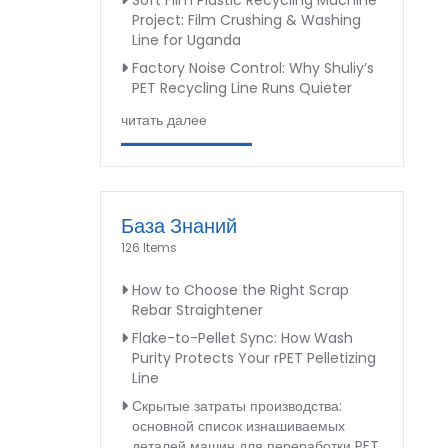
Soft Film Plastic Recycling Machine
Project: Film Crushing & Washing
Line for Uganda
Factory Noise Control: Why Shuliy’s
PET Recycling Line Runs Quieter
читать далее
База Знаний
126 Items
How to Choose the Right Scrap
Rebar Straightener
Flake-to-Pellet Sync: How Wash
Purity Protects Your rPET Pelletizing
Line
Скрытые затраты производства:
основной список изнашиваемых
деталей машин для переработки PET