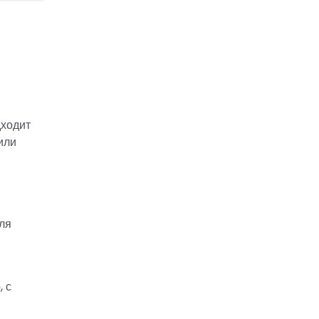
дходит
или
ля
 с