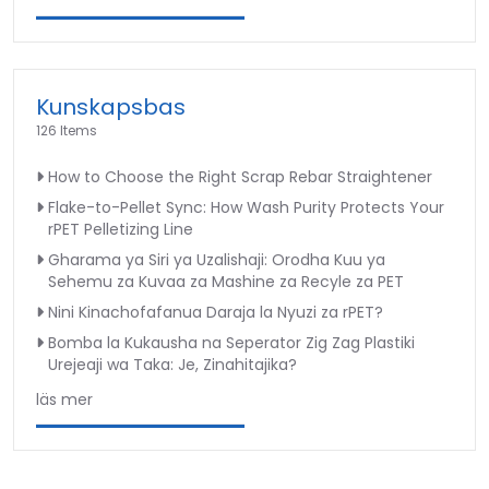
Kunskapsbas
126 Items
How to Choose the Right Scrap Rebar Straightener
Flake-to-Pellet Sync: How Wash Purity Protects Your
rPET Pelletizing Line
Gharama ya Siri ya Uzalishaji: Orodha Kuu ya
Sehemu za Kuvaa za Mashine za Recyle za PET
Nini Kinachofafanua Daraja la Nyuzi za rPET?
Bomba la Kukausha na Seperator Zig Zag Plastiki
Urejeaji wa Taka: Je, Zinahitajika?
läs mer