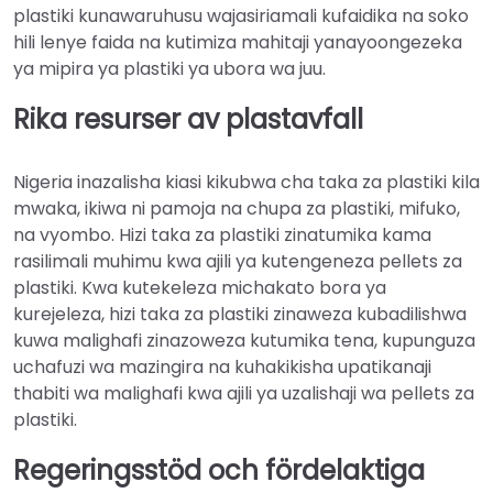
plastiki kunawaruhusu wajasiriamali kufaidika na soko
hili lenye faida na kutimiza mahitaji yanayoongezeka
ya mipira ya plastiki ya ubora wa juu.
Rika resurser av plastavfall
Nigeria inazalisha kiasi kikubwa cha taka za plastiki kila
mwaka, ikiwa ni pamoja na chupa za plastiki, mifuko,
na vyombo. Hizi taka za plastiki zinatumika kama
rasilimali muhimu kwa ajili ya kutengeneza pellets za
plastiki. Kwa kutekeleza michakato bora ya
kurejeleza, hizi taka za plastiki zinaweza kubadilishwa
kuwa malighafi zinazoweza kutumika tena, kupunguza
uchafuzi wa mazingira na kuhakikisha upatikanaji
thabiti wa malighafi kwa ajili ya uzalishaji wa pellets za
plastiki.
Regeringsstöd och fördelaktiga