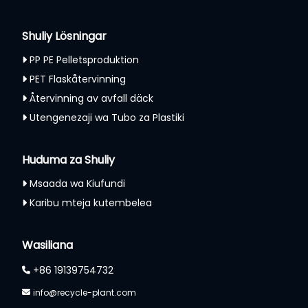
Shuliy Lösningar
PP PE Pelletsproduktion
PET Flaskåtervinning
Återvinning av avfall däck
Utengenezaji wa Tubo za Plastiki
Huduma za Shuliy
Msaada wa Kiufundi
Karibu mteja kutembelea
Whatsapp
Email
Wasiliana
+86 19139754732
Wechat
info@recycle-plant.com