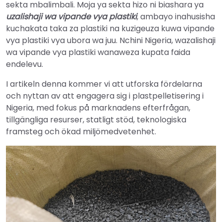
sekta mbalimbali. Moja ya sekta hizo ni biashara ya
uzalishaji wa vipande vya plastiki
, ambayo inahusisha
kuchakata taka za plastiki na kuzigeuza kuwa vipande
vya plastiki vya ubora wa juu. Nchini Nigeria, wazalishaji
wa vipande vya plastiki wanaweza kupata faida
endelevu.
I artikeln denna kommer vi att utforska fördelarna
och nyttan av att engagera sig i plastpelletisering i
Nigeria, med fokus på marknadens efterfrågan,
tillgängliga resurser, statligt stöd, teknologiska
framsteg och ökad miljömedvetenhet.