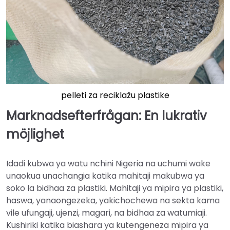
pelleti za reciklažu plastike
Marknadsefterfrågan: En lukrativ
möjlighet
Idadi kubwa ya watu nchini Nigeria na uchumi wake
unaokua unachangia katika mahitaji makubwa ya
soko la bidhaa za plastiki. Mahitaji ya mipira ya plastiki,
haswa, yanaongezeka, yakichochewa na sekta kama
vile ufungaji, ujenzi, magari, na bidhaa za watumiaji.
Kushiriki katika biashara ya kutengeneza mipira ya