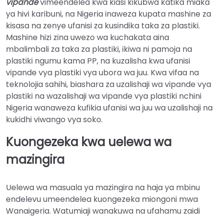
vipande
vimeendelea kwa kiasi kikubwa katika miaka
ya hivi karibuni, na Nigeria inaweza kupata mashine za
kisasa na zenye ufanisi za kusindika taka za plastiki.
Mashine hizi zina uwezo wa kuchakata aina
mbalimbali za taka za plastiki, ikiwa ni pamoja na
plastiki ngumu kama PP, na kuzalisha kwa ufanisi
vipande vya plastiki vya ubora wa juu. Kwa vifaa na
teknolojia sahihi, biashara za uzalishaji wa vipande vya
plastiki na wazalishaji wa vipande vya plastiki nchini
Nigeria wanaweza kufikia ufanisi wa juu wa uzalishaji na
kukidhi viwango vya soko.
Kuongezeka kwa uelewa wa
mazingira
Uelewa wa masuala ya mazingira na haja ya mbinu
endelevu umeendelea kuongezeka miongoni mwa
Wanaigeria. Watumiaji wanakuwa na ufahamu zaidi