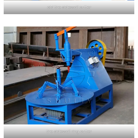
old tire sidewall cutter
tire sidewall ring cutter