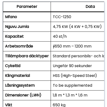
Parameter
Data
Mfano
TCC-1250
Nguvu Jumla
4,75 KW (4 KW + 0,75 KW)
Kapacitet
40 st/h
Arbetsområde
∮650 mm – 1200 mm
Tillämpbara däcktyper
Standard personbils- och las
Cykeltid
Ungefär 90 sekunder
Klingmaterial
HSS (High-Speed Steel)
Låsningssystem
To be supplemented
Dimensioner (L
W
H)
1,8 m * 1,3 m * 1,6 m
Vikt
650 kg