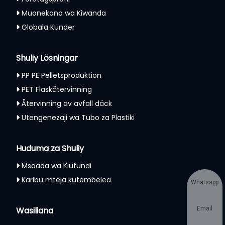
Muonekano wa Kiwanda
Globala Kunder
Shuliy Lösningar
PP PE Pelletsproduktion
PET Flaskåtervinning
Återvinning av avfall däck
Utengenezaji wa Tubo za Plastiki
Huduma za Shuliy
Msaada wa Kiufundi
Karibu mteja kutembelea
Whatsapp
Wasiliana
Email