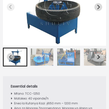
Mfano: TCC-1250
Matokeo: 40 vipande/h
Eneo la Kufanya Kazi: ∮650 mm – 1200 mm
Aina za Magare Zinazoendana: Magare ya Abiria ya