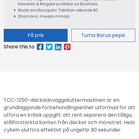
Kawaida & Magare ya Malori ya Biashara
Muda wa Mzunguko: Takriban sekunde 90
Dhamana: mwaka mmoja
Få pris
Tuma Barua pepe
TCC-1250-däcksidoväggskuttermaskinen är en
grundläggande förbehandlingsenhet utformad för att
utföra en kritisk uppgift: att rent separera den tåliga,
stålförstärkta kanten från däcket och mönstret. Hela
cykeln slutförs effektivt på ungefär 90 sekunder.