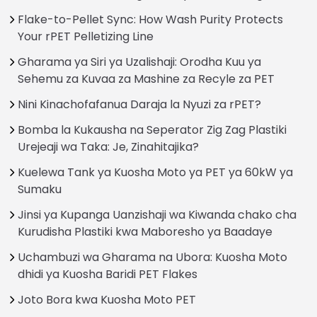
Flake-to-Pellet Sync: How Wash Purity Protects
Your rPET Pelletizing Line
Gharama ya Siri ya Uzalishaji: Orodha Kuu ya
Sehemu za Kuvaa za Mashine za Recyle za PET
Nini Kinachofafanua Daraja la Nyuzi za rPET?
Bomba la Kukausha na Seperator Zig Zag Plastiki
Urejeaji wa Taka: Je, Zinahitajika?
Kuelewa Tank ya Kuosha Moto ya PET ya 60kW ya
Sumaku
Jinsi ya Kupanga Uanzishaji wa Kiwanda chako cha
Kurudisha Plastiki kwa Maboresho ya Baadaye
Uchambuzi wa Gharama na Ubora: Kuosha Moto
dhidi ya Kuosha Baridi PET Flakes
Joto Bora kwa Kuosha Moto PET