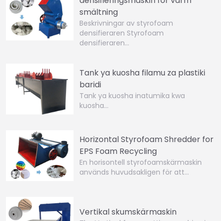
densifieringsmaskin för varm
smältning
Beskrivningar av styrofoam
densifieraren Styrofoam
densifieraren…
Tank ya kuosha filamu za plastiki
baridi
Tank ya kuosha inatumika kwa
kuosha…
Horizontal Styrofoam Shredder for
EPS Foam Recycling
En horisontell styrofoamskärmaskin
används huvudsakligen för att…
Vertikal skumskärmaskin