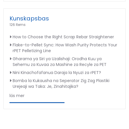
Kunskapsbas
126 Items
How to Choose the Right Scrap Rebar Straightener
Flake-to-Pellet Sync: How Wash Purity Protects Your
rPET Pelletizing Line
Gharama ya Siri ya Uzalishaji: Orodha Kuu ya
Sehemu za Kuvaa za Mashine za Recyle za PET
Nini Kinachofafanua Daraja la Nyuzi za rPET?
Bomba la Kukausha na Seperator Zig Zag Plastiki
Urejeaji wa Taka: Je, Zinahitajika?
läs mer