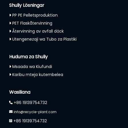
Shuliy Lösningar
PP PE Pelletsproduktion
PET Flaskåtervinning
Återvinning av avfall däck
Utengenezaji wa Tubo za Plastiki
Huduma za Shuliy
Msaada wa Kiufundi
Karibu mteja kutembelea
Wasiliana
+86 19139754732
info@recycle-plant.com
+86 19139754732