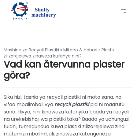
Mashine za Recycli Plastiki
»
Mifano & Habari
»
Plastiki
zilizorejelewa zinaweza kufanya nini?
Vad kan återvunna plaster
göra?
Siku hizi, tasnia ya recycli plastiki ni moto sana, na
vifaa mbalimbali vya
recycli plastiki
pia ni maarufu
sana. Hivyo, nini kinaweza kufanyika baada ya recycli
na urekebishaji wa plastiki taka? Baada ya uchunguzi
fulani, tumegundua kuwa plastiki zilizorejelewa zina
matumizi mbalimbali, zinaweza kutengeneza