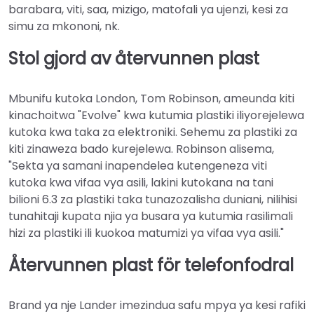
barabara, viti, saa, mizigo, matofali ya ujenzi, kesi za
simu za mkononi, nk.
Stol gjord av återvunnen plast
Mbunifu kutoka London, Tom Robinson, ameunda kiti
kinachoitwa "Evolve" kwa kutumia plastiki iliyorejelewa
kutoka kwa taka za elektroniki. Sehemu za plastiki za
kiti zinaweza bado kurejelewa. Robinson alisema,
"Sekta ya samani inapendelea kutengeneza viti
kutoka kwa vifaa vya asili, lakini kutokana na tani
bilioni 6.3 za plastiki taka tunazozalisha duniani, nilihisi
tunahitaji kupata njia ya busara ya kutumia rasilimali
hizi za plastiki ili kuokoa matumizi ya vifaa vya asili."
Återvunnen plast för telefonfodral
Brand ya nje Lander imezindua safu mpya ya kesi rafiki