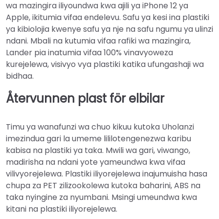
wa mazingira iliyoundwa kwa ajili ya iPhone 12 ya
Apple, ikitumia vifaa endelevu. Safu ya kesi ina plastiki
ya kibiolojia kwenye safu ya nje na safu ngumu ya ulinzi
ndani. Mbali na kutumia vifaa rafiki wa mazingira,
Lander pia inatumia vifaa 100% vinavyoweza
kurejelewa, visivyo vya plastiki katika ufungashaji wa
bidhaa.
Återvunnen plast för elbilar
Timu ya wanafunzi wa chuo kikuu kutoka Uholanzi
imezindua gari la umeme lililotengenezwa karibu
kabisa na plastiki ya taka. Mwili wa gari, viwango,
madirisha na ndani yote yameundwa kwa vifaa
vilivyorejelewa. Plastiki iliyorejelewa inajumuisha hasa
chupa za PET zilizookolewa kutoka baharini, ABS na
taka nyingine za nyumbani. Msingi umeundwa kwa
kitani na plastiki iliyorejelewa.