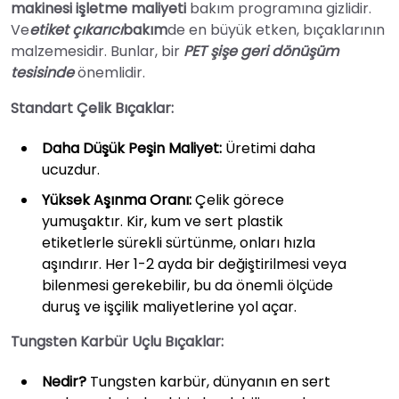
makinesi işletme maliyeti
bakım programına gizlidir.
Ve
etiket çıkarıcı
bakım
de en büyük etken, bıçaklarının
malzemesidir. Bunlar, bir
PET şişe geri dönüşüm
tesisinde
önemlidir.
Standart Çelik Bıçaklar:
Daha Düşük Peşin Maliyet:
Üretimi daha
ucuzdur.
Yüksek Aşınma Oranı:
Çelik görece
yumuşaktır. Kir, kum ve sert plastik
etiketlerle sürekli sürtünme, onları hızla
aşındırır. Her 1-2 ayda bir değiştirilmesi veya
bilenmesi gerekebilir, bu da önemli ölçüde
duruş ve işçilik maliyetlerine yol açar.
Tungsten Karbür Uçlu Bıçaklar:
Nedir?
Tungsten karbür, dünyanın en sert