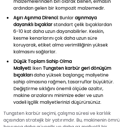
malzemelerinden biri olarak bilinen, elmasın
ardından gelen bir kompozit malzemedir.
Aşırı Aşınma Direnci:
Bunlar
aşınmaya
dayanıklı bıçaklar
standart çelik bıçaklardan
6-10 kat daha uzun dayanabilirler. Keskin,
kesme kenarlarını çok daha uzun süre
koruyarak, etiket alma verimliliğinin yüksek
kalmasını sağlarlar.
Düşük Toplam Sahip Olma
Maliyeti:
İken
Tungsten karbür geri dönüşüm
bıçakları
daha yüksek başlangıç maliyetine
sahip olmasına rağmen, tasarruflar büyüktür.
Değiştirme sıklığını önemli ölçüde azaltır,
makine arızalarını minimize eder ve uzun
vadeli işçilik maliyetlerinizi düşürürsünüz.
Tungsten karbür seçimi, çalışma süresi ve karlılık
açısından stratejik bir yatırımdır. Bu, makinenin ömrü
boyunca daha güvenilir ve daha az maliyetli bir