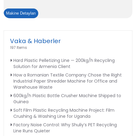
PET
Makine Detayları
şişe
etiket
sökücü
Vaka & Haberler
geri
197 Items
dönüşüm
makinesi
Hard Plastic Pelletizing Line — 200kg/h Recycling
Solution for Armenia Client
How a Romanian Textile Company Chose the Right
Industrial Paper Shredder Machine for Office and
Warehouse Waste
600kg/h Plastic Bottle Crusher Machine Shipped to
Guinea
Soft Film Plastic Recycling Machine Project: Film
Crushing & Washing Line for Uganda
Factory Noise Control: Why Shuliy’s PET Recycling
Line Runs Quieter