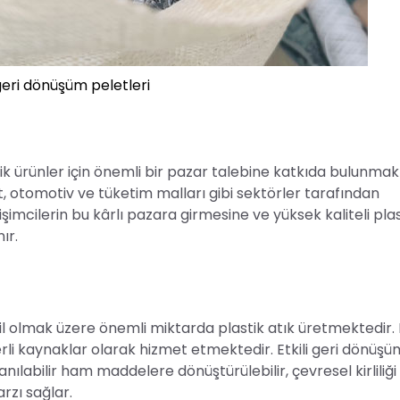
geri dönüşüm peletleri
ik ürünler için önemli bir pazar talebine katkıda bulunmak
at, otomotiv ve tüketim malları gibi sektörler tarafından
rişimcilerin bu kârlı pazara girmesine ve yüksek kaliteli pla
ır.
dahil olmak üzere önemli miktarda plastik atık üretmektedir.
erli kaynaklar olarak hizmet etmektedir. Etkili geri dönüşü
nılabilir ham maddelere dönüştürülebilir, çevresel kirliliği 
arzı sağlar.