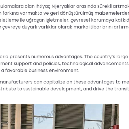
gulamalara olan ihtiyaç Nijeryalılar arasında sürekli artmak
isinin farkına varmakta ve geri dönüştürülmüş malzemelerde
 peletleme ile uğraşan işletmeler, çevresel korumaya katkı
 çevreye duyarlı varlıklar olarak marka itibarlarını artırm
Nigeria presents numerous advantages. The country’s larg
ment support and policies, technological advancements
 a favorable business environment.
es manufacturers can capitalize on these advantages to m
tribute to sustainable development, and drive the transi