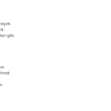
teşvik
ik
arı gibi
rya
 olmak
im