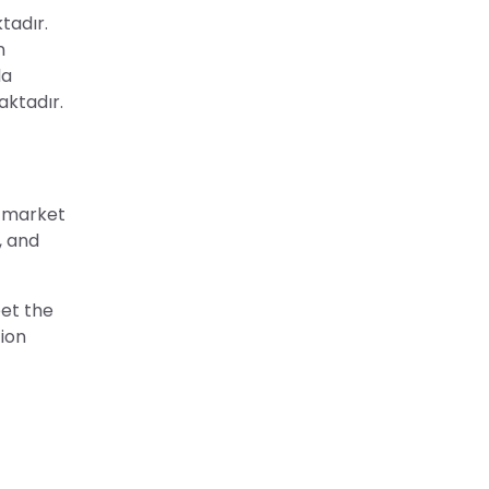
tadır.
n
da
aktadır.
e market
, and
eet the
tion