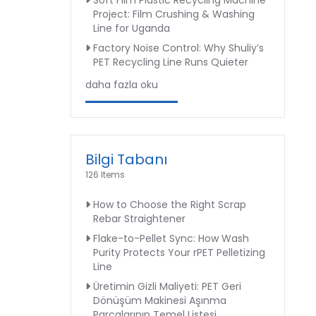
Soft Film Plastic Recycling Machine
Project: Film Crushing & Washing
Line for Uganda
Factory Noise Control: Why Shuliy’s
PET Recycling Line Runs Quieter
daha fazla oku
Bilgi Tabanı
126 Items
How to Choose the Right Scrap
Rebar Straightener
Flake-to-Pellet Sync: How Wash
Purity Protects Your rPET Pelletizing
Line
Üretimin Gizli Maliyeti: PET Geri
Dönüşüm Makinesi Aşınma
Parçalarının Temel Listesi