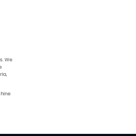
es. We
e
ria,
chine