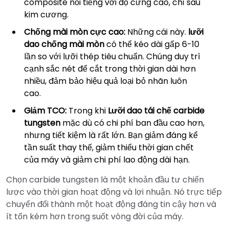
composite nổi tiếng với độ cứng cao, chỉ sau
kim cương.
Chống mài mòn cực cao:
Những cái này.
lưỡi
dao chống mài mòn
có thể kéo dài gấp 6-10
lần so với lưỡi thép tiêu chuẩn. Chúng duy trì
cạnh sắc nét để cắt trong thời gian dài hơn
nhiều, đảm bảo hiệu quả loại bỏ nhãn luôn
cao.
Giảm TCO:
Trong khi
Lưỡi dao tái chế carbide
tungsten
mặc dù có chi phí ban đầu cao hơn,
nhưng tiết kiệm là rất lớn. Bạn giảm đáng kể
tần suất thay thế, giảm thiểu thời gian chết
của máy và giảm chi phí lao động dài hạn.
Chọn carbide tungsten là một khoản đầu tư chiến
lược vào thời gian hoạt động và lợi nhuận. Nó trực tiếp
chuyển đổi thành một hoạt động đáng tin cậy hơn và
ít tốn kém hơn trong suốt vòng đời của máy.