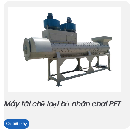
Máy tái chế loại bỏ nhãn chai PET
Máy
Chi tiết máy
tái