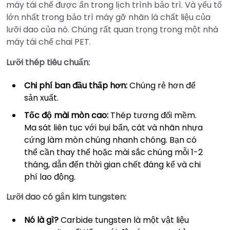
máy tái chế được ẩn trong lịch trình bảo trì. Và yếu tố
lớn nhất trong bảo trì máy gỡ nhãn là chất liệu của
lưỡi dao của nó. Chúng rất quan trọng trong một nhà
máy tái chế chai PET.
Lưỡi thép tiêu chuẩn:
Chi phí ban đầu thấp hơn:
Chúng rẻ hơn để
sản xuất.
Tốc độ mài mòn cao:
Thép tương đối mềm.
Ma sát liên tục với bụi bẩn, cát và nhãn nhựa
cứng làm mòn chúng nhanh chóng. Bạn có
thể cần thay thế hoặc mài sắc chúng mỗi 1-2
tháng, dẫn đến thời gian chết đáng kể và chi
phí lao động.
Lưỡi dao có gắn kim tungsten:
Nó là gì?
Carbide tungsten là một vật liệu