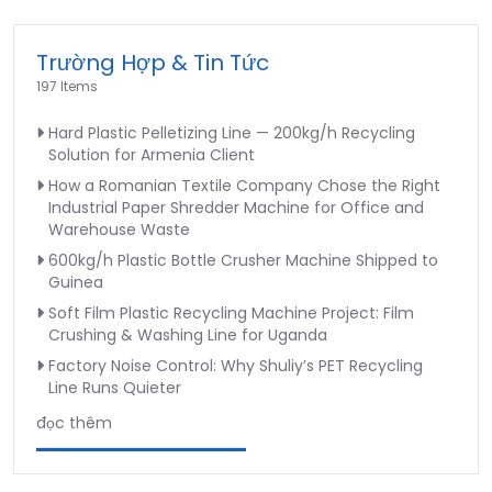
chế
loại
Trường Hợp & Tin Tức
bỏ
197 Items
nhãn
chai
Hard Plastic Pelletizing Line — 200kg/h Recycling
PET
Solution for Armenia Client
How a Romanian Textile Company Chose the Right
Industrial Paper Shredder Machine for Office and
Warehouse Waste
600kg/h Plastic Bottle Crusher Machine Shipped to
Guinea
Soft Film Plastic Recycling Machine Project: Film
Crushing & Washing Line for Uganda
Factory Noise Control: Why Shuliy’s PET Recycling
Line Runs Quieter
đọc thêm