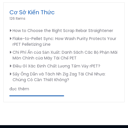
Cơ Sở Kiến Thức
126 Items
How to Choose the Right Scrap Rebar Straightener
Flake-to-Pellet Sync: How Wash Purity Protects Your
rPET Pelletizing Line
Chi Phí Ẩn của Sản Xuất: Danh Sách Các Bộ Phận Mài
Mòn Chính của Máy Tái Chế PET
Điều Gì Xác Định Chất Lượng Tấm Vảy rPET?
Sấy Ống Dẫn và Tách Nh Zig Zag Tái Chế Nhựa:
Chúng Có Cần Thiết Không?
đọc thêm