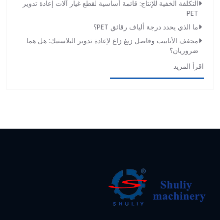
التكلفة الخفية للإنتاج: قائمة أساسية لقطع غيار آلات إعادة تدوير
PET
ما الذي يحدد درجة ألياف رقائق PET؟
مجفف الأنابيب وفاصل زيغ زاغ لإعادة تدوير البلاستيك: هل هما
ضروريان؟
اقرأ المزيد