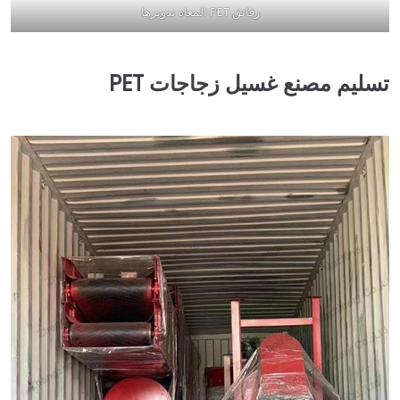
رقائق PET المعاد تدويرها
تسليم مصنع غسيل زجاجات PET