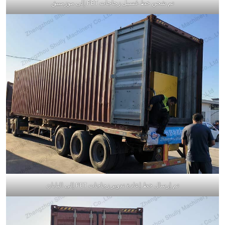
تم شحن خط غسيل زجاجات PET إلى موزمبيق
تم إرسال خط إعادة تدوير زجاجات PET إلى اليابان