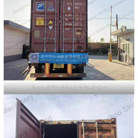
تم إرسال خط غسيل زجاجات PET إلى نيجيريا