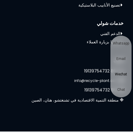
تصنيع الأنابيب البلاستيكية
خدمات شولي
الدعم الفني
مرحبًا بزيارة العملاء
Whatsapp
اتصل
Email
+86 19139754732
Wechat
info@recycle-plant.com
+86 19139754732
Chat
منطقة التنمية الاقتصادية في تشنغتشو، هنان، الصين