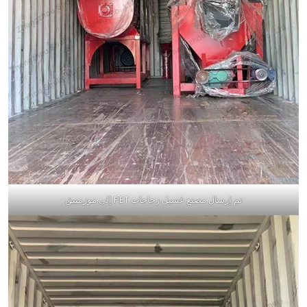
تم إرسال مصنع غسيل زجاجات PET إلى موزمبيق