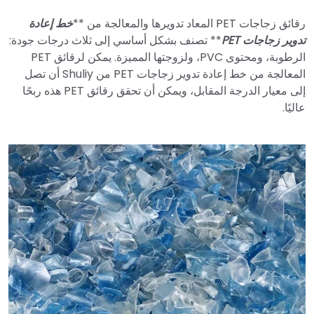
رقائق زجاجات PET المعاد تدويرها والمعالجة من **
خط إعادة
تدوير زجاجات PET
** تصنف بشكل أساسي إلى ثلاث درجات جودة:
الرطوبة، ومحتوى PVC، ولزوجتها المميزة. يمكن لرقائق PET
المعالجة من خط إعادة تدوير زجاجات PET من Shuliy أن تصل
إلى معيار الدرجة المقابل، ويمكن أن تحقق رقائق PET هذه ربحًا
عاليًا.