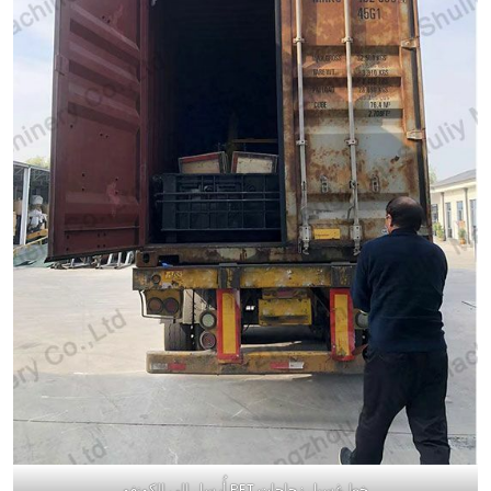
خط غسيل زجاجات PET أُرسل إلى الكونغو