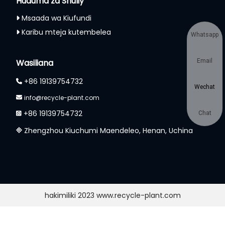
Huduma za Shuliy
Msaada wa Kiufundi
Karibu mteja kutembelea
Whatsapp
Wasiliana
Email
+86 19139754732
Wechat
info@recycle-plant.com
+86 19139754732
Chat
Zhengzhou Kiuchumi Maendeleo, Henan, Uchina
hakimiliki 2023 www.recycle-plant.com