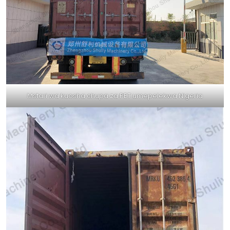
Mstari wa kuosha chupa za PET umepelekwa Nigeria