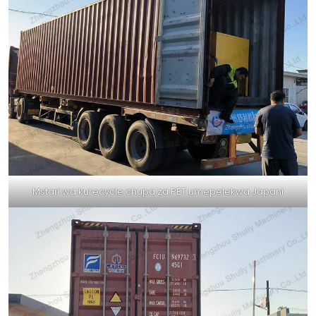
Mstari wa kurecycle chupa za PET umepelekwa Japani