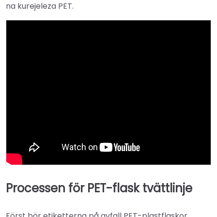
na kurejeleza PET.
Processen för PET-flask tvättlinje
Först bör etiketterna på avfall PET-plastflaskor