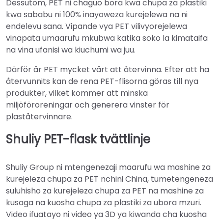
Dessutom, PET ni chaguo bora kwa chupa za plastiki
kwa sababu ni 100% inayoweza kurejelewa na ni
endelevu sana. Vipande vya PET vilivyorejelewa
vinapata umaarufu mkubwa katika soko la kimataifa
na vina ufanisi wa kiuchumi wa juu.
Därför är PET mycket värt att återvinna. Efter att ha
återvunnits kan de rena PET-flisorna göras till nya
produkter, vilket kommer att minska
miljöföroreningar och generera vinster för
plaståtervinnare.
Shuliy PET-flask tvättlinje
Shuliy Group ni mtengenezaji maarufu wa mashine za
kurejeleza chupa za PET nchini China, tumetengeneza
suluhisho za kurejeleza chupa za PET na mashine za
kusaga na kuosha chupa za plastiki za ubora mzuri.
Video ifuatayo ni video ya 3D ya kiwanda cha kuosha