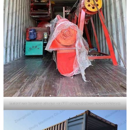
Mstari wa kuosha chupa za PET umepelekwa Mozambique