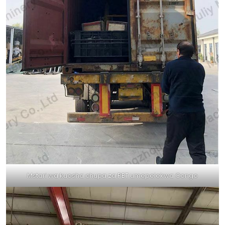
Mstari wa kuosha chupa za PET umepelekwa Congo