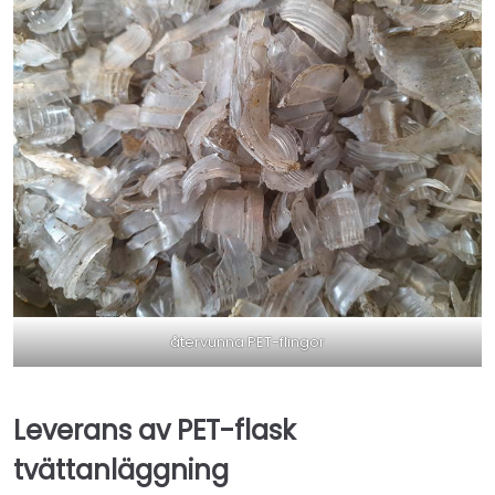
återvunna PET-flingor
Leverans av PET-flask
tvättanläggning