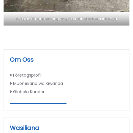
maskin för återvinning av plasttvätt skickad till Kenya
Om Oss
Företagsprofil
Muonekano wa Kiwanda
Globala Kunder
Wasiliana