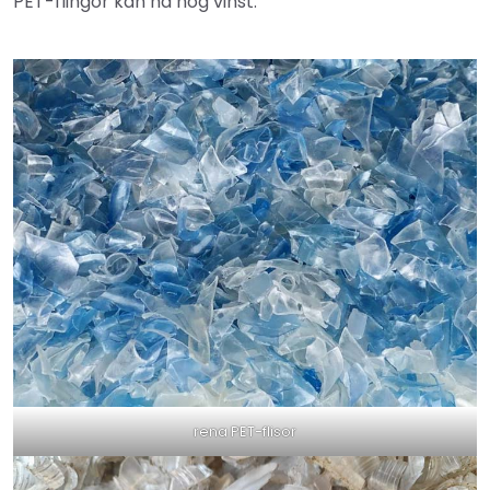
PET-flingor kan ha hög vinst.
rena PET-flisor