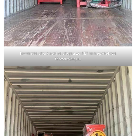
Kiwanda cha kuosha chupa za PET kimepelekwa
Mozambique