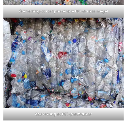
återvinning av komprimerade PET-flaskor i tegel
återvinning av PET-plastflaskor