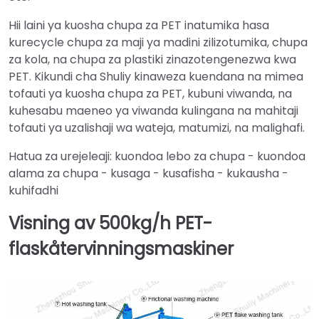
Hii laini ya kuosha chupa za PET inatumika hasa
kurecycle chupa za maji ya madini zilizotumika, chupa
za kola, na chupa za plastiki zinazotengenezwa kwa
PET. Kikundi cha Shuliy kinaweza kuendana na mimea
tofauti ya kuosha chupa za PET, kubuni viwanda, na
kuhesabu maeneo ya viwanda kulingana na mahitaji
tofauti ya uzalishaji wa wateja, matumizi, na malighafi.
Hatua za urejeleaji: kuondoa lebo za chupa - kuondoa
alama za chupa - kusaga - kusafisha - kukausha -
kuhifadhi
Visning av 500kg/h PET-
flaskåtervinningsmaskiner