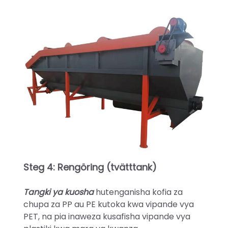
Steg 4: Rengöring (tvätttank)
Tangki ya kuosha
hutenganisha kofia za
chupa za PP au PE kutoka kwa vipande vya
PET, na pia inaweza kusafisha vipande vya