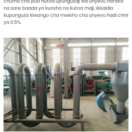
chuma cha pua hutoa upunguzaji wa unyevu haraka
na sare baada ya kuosha na kutoa maji, ikisaidia
kupunguza kiwango cha mwisho cha unyevu hadi chini
ya 0.5%.