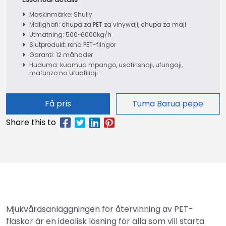
Maskinmärke: Shuliy
Malighafi: chupa za PET za vinywaji, chupa za maji
Utmatning: 500~6000kg/h
Slutprodukt: rena PET-flingor
Garanti: 12 månader
Huduma: kuamua mpango, usafirishaji, ufungaji,
mafunzo na ufuatiliaji
Få pris
Tuma Barua pepe
Mjukvårdsanläggningen för återvinning av PET-
flaskor är en idealisk lösning för alla som vill starta