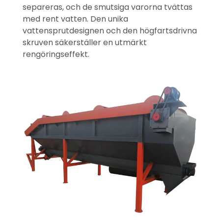
separeras, och de smutsiga varorna tvättas
med rent vatten. Den unika
vattensprutdesignen och den högfartsdrivna
skruven säkerställer en utmärkt
rengöringseffekt.