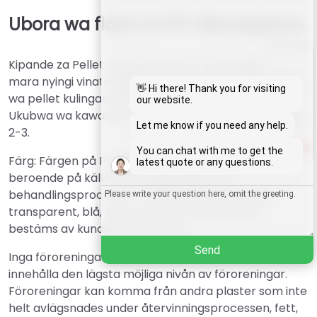
Ubora wa flake za PET zilizorejelewa
Whatsapp
Kipande za Pellet: Vipande vya PET vilivyorejelewa
mara nyingi vinatengenezwa kuwa na ukubwa tofauti
Email
👋 Hi there! Thank you for visiting
wa pellet kulingana na mahitaji maalum ya uzalishaji.
our website.
Ukubwa wa kawaida wa pellet huwa karibu sentimita
Wechat
Let me know if you need any help.
2-3.
1
You can chat with me to get the
Chat
Färg: Färgen på PET återvunna flingor kan variera
latest quote or any questions.
beroende på källan till råmaterialet och
behandlingsprocessen. Vanliga färger inkluderar
transparent, blå, grön, etc. Den exakta färgen
bestäms av kundens råmaterial.
Send
Inga föroreningar: Återvunna PET-pellets bör
innehålla den lägsta möjliga nivån av föroreningar.
Föroreningar kan komma från andra plaster som inte
helt avlägsnades under återvinningsprocessen, fett,