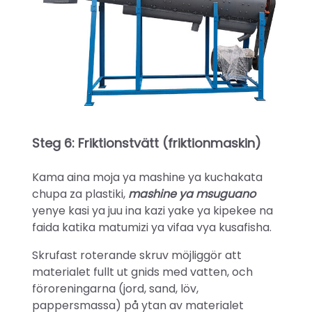
Steg 6: Friktionstvätt (friktionmaskin)
Kama aina moja ya mashine ya kuchakata
chupa za plastiki,
mashine ya msuguano
yenye kasi ya juu ina kazi yake ya kipekee na
faida katika matumizi ya vifaa vya kusafisha.
Skrufast roterande skruv möjliggör att
materialet fullt ut gnids med vatten, och
föroreningarna (jord, sand, löv,
pappersmassa) på ytan av materialet