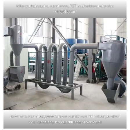
Mito ya kukausha vumbi vya PET katika kiwanda cha
urejelezaji
Kiwanda cha utengenezaji wa vumbi vya PET chenye vifaa
vya kusafisha na kusafirisha viwandani