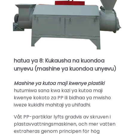
hatua ya 8: Kukausha na kuondoa
unyevu (mashine ya kuondoa unyevu)
Mashine ya kutoa maji kwenye plastiki
hutumiwa sana kwa kazi ya kutoa maji
kwenye kokoto za PP ili bidhaa ya mwisho
iweze kukidhi mahitaji ya uhifadhi.
Våt PP-partiklar lyfts gradvis av skruven i
plastavvattningsmaskinen, och mer vatten
extraheras genom principen för hög