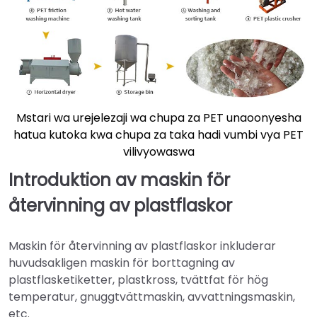
Mstari wa urejelezaji wa chupa za PET unaoonyesha
hatua kutoka kwa chupa za taka hadi vumbi vya PET
vilivyowaswa
Introduktion av maskin för
återvinning av plastflaskor
Maskin för återvinning av plastflaskor inkluderar
huvudsakligen maskin för borttagning av
plastflasketiketter, plastkross, tvättfat för hög
temperatur, gnuggtvättmaskin, avvattningsmaskin,
etc.