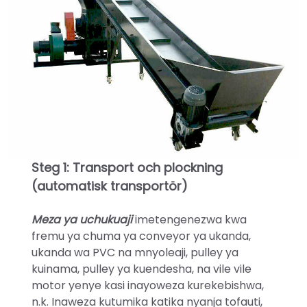
Steg 1: Transport och plockning
(automatisk transportör)
Meza ya uchukuaji
imetengenezwa kwa
fremu ya chuma ya conveyor ya ukanda,
ukanda wa PVC na mnyoleaji, pulley ya
kuinama, pulley ya kuendesha, na vile vile
motor yenye kasi inayoweza kurekebishwa,
n.k. Inaweza kutumika katika nyanja tofauti,