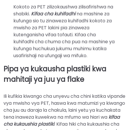
Kokoto za PET zilizokaushwa zilisafirishwa na
shabiki.
Kifaa cha kuhifadhi
na mashine za
kufunga sio tu zinaweza kuhifadhi kokoto za
mwisho za PET lakini pia zinaweza
kutenganisha vifaa tofauti. Kifaa cha
kuhifadhi cha chuma cha pua na mashine ya
kufunga huchukua jukumu muhimu katika
usafirishaji na ufungaji wa mifuko.
Pipa ya kukausha plastiki kwa
mahitaji ya juu ya flake
Ili kufikia kiwango cha unyevu cha chini katika vipande
vya mwisho vya PET, haswa kwa matumizi ya kiwango
cha juu au daraja la chakula, laini yetu ya kuchakata
tena inaweza kuwekwa na mfumo wa hiari wa
kifaa
cha kukaushia plastiki
. Kifaa hiki cha kukaushia cha