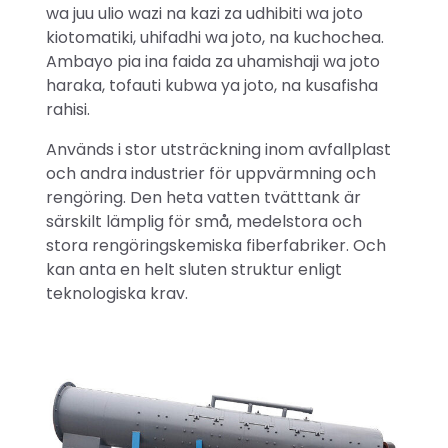
wa juu ulio wazi na kazi za udhibiti wa joto
kiotomatiki, uhifadhi wa joto, na kuchochea.
Ambayo pia ina faida za uhamishaji wa joto
haraka, tofauti kubwa ya joto, na kusafisha
rahisi.
Används i stor utsträckning inom avfallplast
och andra industrier för uppvärmning och
rengöring. Den heta vatten tvätttank är
särskilt lämplig för små, medelstora och
stora rengöringskemiska fiberfabriker. Och
kan anta en helt sluten struktur enligt
teknologiska krav.