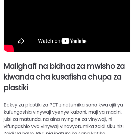
Malighafi na bidhaa za mwisho za
kiwanda cha kusafisha chupa za
plastiki
Boksy za plastiki za PET zinatumika sana kwa ajili ya
kufungashia vinywaji vyenye kaboni, maji ya madini,
juisi za matunda, na aina nyingine za vinywaji, ni
vifungashio vya vinywaji vinavyotumika zaidi siku hizi.
Zaidi ya hayo, PET pia inatumika sana katika