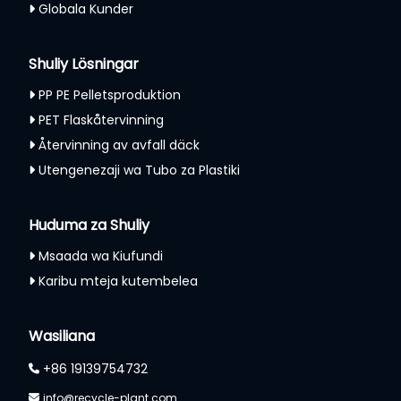
Globala Kunder
Shuliy Lösningar
PP PE Pelletsproduktion
PET Flaskåtervinning
Återvinning av avfall däck
Utengenezaji wa Tubo za Plastiki
Huduma za Shuliy
Msaada wa Kiufundi
Karibu mteja kutembelea
Wasiliana
+86 19139754732
info@recycle-plant.com