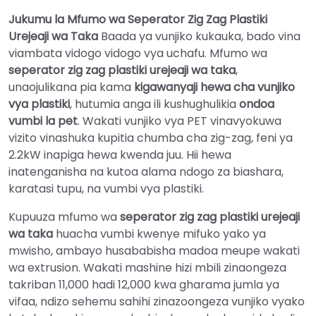
Jukumu la Mfumo wa Seperator Zig Zag Plastiki
Urejeaji wa Taka
Baada ya vunjiko kukauka, bado vina
viambata vidogo vidogo vya uchafu. Mfumo wa
seperator zig zag plastiki urejeaji wa taka
,
unaojulikana pia kama
kigawanyaji hewa cha vunjiko
vya plastiki
, hutumia anga ili kushughulikia
ondoa
vumbi la pet
. Wakati vunjiko vya PET vinavyokuwa
vizito vinashuka kupitia chumba cha zig-zag, feni ya
2.2kW inapiga hewa kwenda juu. Hii hewa
inatenganisha na kutoa alama ndogo za biashara,
karatasi tupu, na vumbi vya plastiki.
Kupuuza mfumo wa
seperator zig zag plastiki urejeaji
wa taka
huacha vumbi kwenye mifuko yako ya
mwisho, ambayo husababisha madoa meupe wakati
wa extrusion. Wakati mashine hizi mbili zinaongeza
takriban 11,000 hadi 12,000 kwa gharama jumla ya
vifaa, ndizo sehemu sahihi zinazoongeza vunjiko vyako