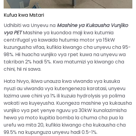
Kufua kwa Mstari
Udhibiti wa Unyevu na
Mashine ya Kukausha Vunjiko
vya PET
Mashine ya kuondoa maji kwa kutumia
centrifugal ya kawaida hutumia motor ya 15kW
kuzungusha vifaa, kufikia kiwango cha unyevu cha 95-
98%. Hii huacha vunjiko vya rpet kuwa na unyevu wa
takriban 2% hadi 5%. Kwa matumizi ya kiwango cha
chini, hii ni sawa.
Hata hivyo, ikiwa unauza kwa viwanda vya kusuka
nyuzi au viwanda vya kutengeneza karatasi, unyevu
lazima uwe chini ya 1% ili kuzuia hydrolysis ya polima
wakati wa kuyeyusha. Kuongeza mashine ya kukausha
vunjiko vya pet yenye nguvu ya 30kW kunalazimisha
hewa ya moto kupitia bomba la chuma cha pua la
urefu wa mita 20, kufikia kiwango cha kukausha cha
99.5% na kupunguza unyevu hadi 0.5-1%.