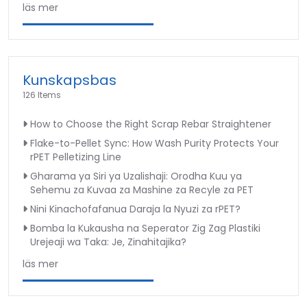
läs mer
Kunskapsbas
126 Items
How to Choose the Right Scrap Rebar Straightener
Flake-to-Pellet Sync: How Wash Purity Protects Your
rPET Pelletizing Line
Gharama ya Siri ya Uzalishaji: Orodha Kuu ya
Sehemu za Kuvaa za Mashine za Recyle za PET
Nini Kinachofafanua Daraja la Nyuzi za rPET?
Bomba la Kukausha na Seperator Zig Zag Plastiki
Urejeaji wa Taka: Je, Zinahitajika?
läs mer