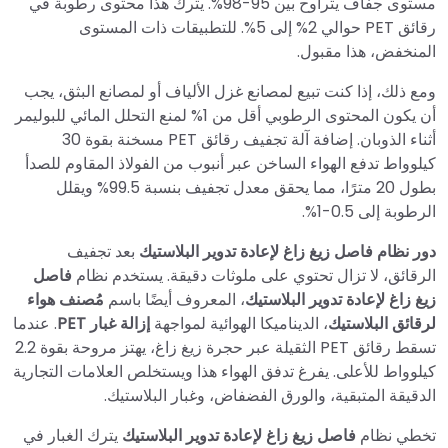
مستوى جفاف يتراوح بين 95-98%. يترك هذا محتوى رطوبة في
رقائق PET حوالي 2% إلى 5%. للتطبيقات ذات المستوى
المنخفض، هذا مقبول.
ومع ذلك، إذا كنت تبيع لمصانع غزل الألياف أو لمصانع البثق، يجب
أن يكون المحتوى الرطوبي أقل من 1% لمنع التحلل المائي للبوليمر
أثناء الذوبان. إضافة آلة تجفيف رقائق PET مسخنة بقوة 30
كيلوواط تدفع الهواء الساخن عبر أنبوب من الفولاذ المقاوم للصدأ
بطول 20 مترًا، مما يحقق معدل تجفيف بنسبة 99.5% ويقلل
الرطوبة إلى 0.5-1%.
دور نظام فاصل زيغ زاغ لإعادة تدوير البلاستيك
بعد تجفيف
الرقائق، لا تزال تحتوي على ملوثات دقيقة. يستخدم نظام
فاصل
زيغ زاغ لإعادة تدوير البلاستيك
، المعروف أيضًا باسم
مُصنف هواء
لرقائق البلاستيك
، الديناميكا الهوائية لمواجهة
إزالة غبار PET
. عندما
تسقط رقائق PET الثقيلة عبر حجرة زيغ زاغ، يهتز مروحة بقوة 2.2
كيلوواط للأعلى. يفرغ تدفق الهواء هذا ويستخلص العلامات التجارية
الدقيقة المتبقية، والورق الفضفاض، وغبار البلاستيك.
تخطي نظام
فاصل زيغ زاغ لإعادة تدوير البلاستيك
يترك الغبار في