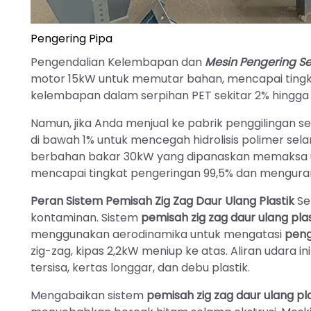
Pengering Pipa
Pengendalian Kelembapan dan
Mesin Pengering Se
motor 15kW untuk memutar bahan, mencapai tingk
kelembapan dalam serpihan PET sekitar 2% hingga 5%
Namun, jika Anda menjual ke pabrik penggilingan 
di bawah 1% untuk mencegah hidrolisis polimer s
berbahan bakar 30kW yang dipanaskan memaksa uda
mencapai tingkat pengeringan 99,5% dan menguran
Peran Sistem Pemisah Zig Zag Daur Ulang Plastik
Se
kontaminan. Sistem
pemisah zig zag daur ulang plas
menggunakan aerodinamika untuk mengatasi
peng
zig-zag, kipas 2,2kW meniup ke atas. Aliran udara
tersisa, kertas longgar, dan debu plastik.
Mengabaikan sistem
pemisah zig zag daur ulang pla