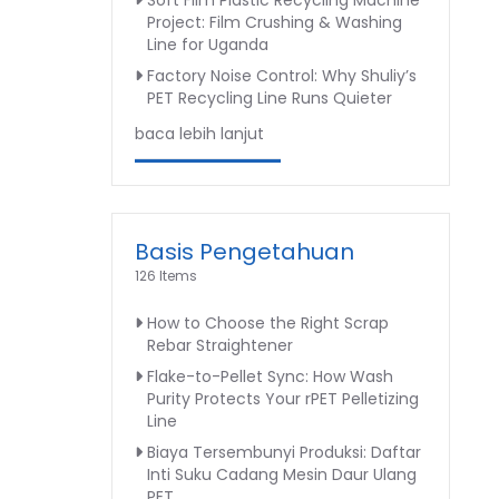
Soft Film Plastic Recycling Machine
Project: Film Crushing & Washing
Line for Uganda
Factory Noise Control: Why Shuliy’s
PET Recycling Line Runs Quieter
baca lebih lanjut
Basis Pengetahuan
126 Items
How to Choose the Right Scrap
Rebar Straightener
Flake-to-Pellet Sync: How Wash
Purity Protects Your rPET Pelletizing
Line
Biaya Tersembunyi Produksi: Daftar
Inti Suku Cadang Mesin Daur Ulang
PET