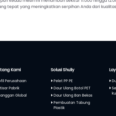
un kedua mesin ini menambah sekitar 11.000 hingga 12.0
ng tepat yang meningkatkan serpihan Anda dari kualita
tang Kami
Solusi Shuliy
Lay
ofil Perusahaan
Pelet PP PE
Du
tisar Pabrik
Daur Ulang Botol PET
S
ku
langgan Global
Daur Ulang Ban Bekas
Pembuatan Tabung
Plastik