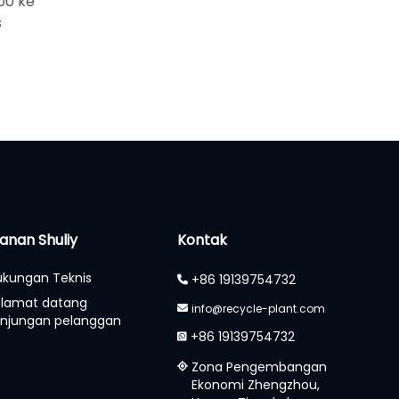
00 ke
s
anan Shuliy
Kontak
kungan Teknis
+86 19139754732
elamat datang
info@recycle-plant.com
njungan pelanggan
+86 19139754732
Zona Pengembangan
Ekonomi Zhengzhou,