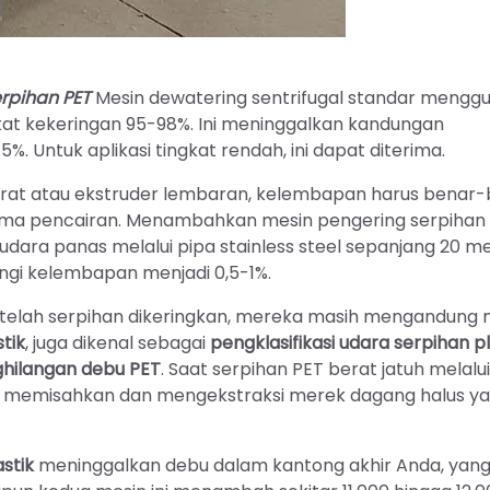
rpihan PET
Mesin dewatering sentrifugal standar mengg
at kekeringan 95-98%. Ini meninggalkan kandungan
. Untuk aplikasi tingkat rendah, ini dapat diterima.
serat atau ekstruder lembaran, kelembapan harus benar
elama pencairan. Menambahkan mesin pengering serpihan
ra panas melalui pipa stainless steel sepanjang 20 me
gi kelembapan menjadi 0,5-1%.
telah serpihan dikeringkan, mereka masih mengandung 
tik
, juga dikenal sebagai
pengklasifikasi udara serpihan pl
hilangan debu PET
. Saat serpihan PET berat jatuh melalu
 ini memisahkan dan mengekstraksi merek dagang halus y
stik
meninggalkan debu dalam kantong akhir Anda, yan