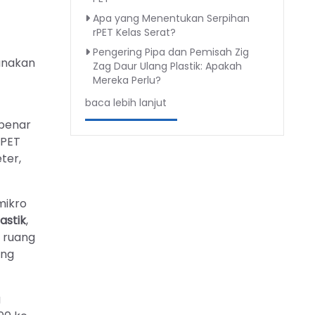
Apa yang Menentukan Serpihan
rPET Kelas Serat?
Pengering Pipa dan Pemisah Zig
unakan
Zag Daur Ulang Plastik: Apakah
Mereka Perlu?
baca lebih lanjut
-benar
 PET
ter,
mikro
astik
,
i ruang
ang
g