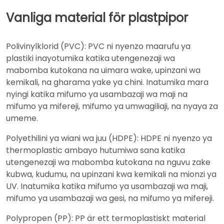
Vanliga material för plastpipor
Polivinylklorid (PVC): PVC ni nyenzo maarufu ya
plastiki inayotumika katika utengenezaji wa
mabomba kutokana na uimara wake, upinzani wa
kemikali, na gharama yake ya chini. Inatumika mara
nyingi katika mifumo ya usambazaji wa maji na
mifumo ya mifereji, mifumo ya umwagiliaji, na nyaya za
umeme.
Polyethilini ya wiani wa juu (HDPE): HDPE ni nyenzo ya
thermoplastic ambayo hutumiwa sana katika
utengenezaji wa mabomba kutokana na nguvu zake
kubwa, kudumu, na upinzani kwa kemikali na mionzi ya
UV. Inatumika katika mifumo ya usambazaji wa maji,
mifumo ya usambazaji wa gesi, na mifumo ya mifereji.
Polypropen (PP): PP är ett termoplastiskt material