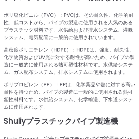
ポリ塩化ビニル（PVC）：PVCは、その耐久性、化学的耐
性、低コストから、パイプの製造に使用される人気のある
プラスチック材料です。水供給および排水システム、灌漑
システム、電気配管に一般的に使用されています。
高密度ポリエチレン（HDPE）：HDPEは、強度、耐久性、
化学物質およびUV光に対する耐性が高いため、パイプの製
造に一般的に使用される熱可塑性材料です。水供給システ
ム、ガス配布システム、排水システムに使用されます。
ポリプロピレン（PP）：PPは、化学薬品や熱に対する高い
耐性を持つため、パイプの製造に一般的に使用される熱可
塑性材料です。水供給システム、化学輸送、下水道システ
ムに使用されます。
Shuliyプラスチックパイプ製造機
Shuliy Groupは、完全な
プラスチックパイプ生産ライン
と