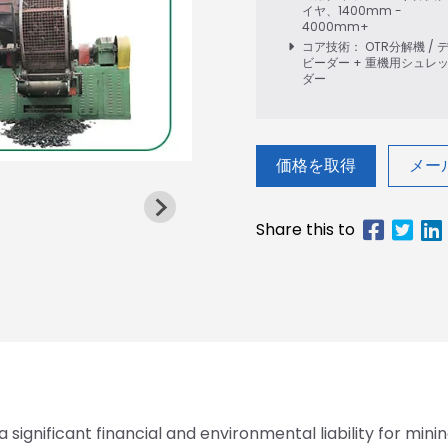
イヤ、1400mm -
4000mm+
コア技術： OTR分解機 / 
ビーダー + 重機用シュレ
ダー
価格を取得
メー
significant financial and environmental liability for minin