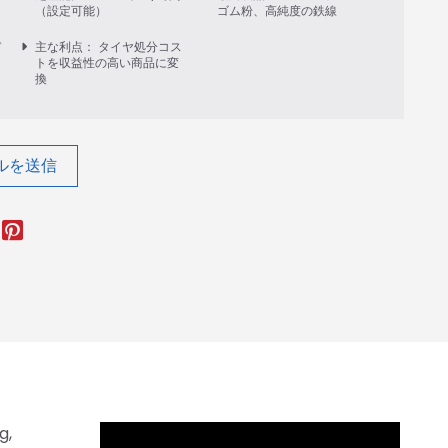
（設定可能）
ゴム粉、高純度の鉄線
デ
主な利点： タイヤ処分コス
ッ
トを収益性の高い商品に変
換
ルを送信
g,