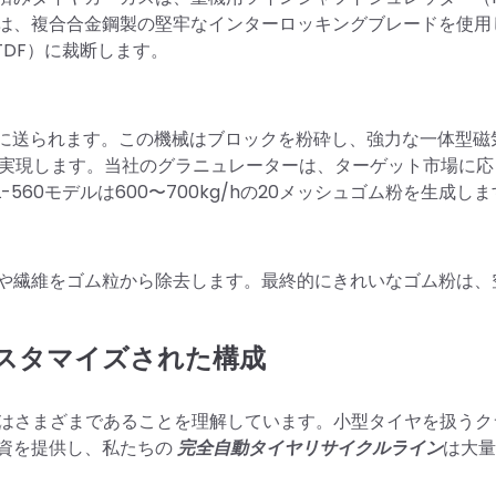
は、複合合金鋼製の堅牢なインターロッキングブレードを使用
TDF）に裁断します。
）に送られます。この機械はブロックを粉砕し、強力な一体型磁
を実現します。当社のグラニュレーターは、ターゲット市場に応
560モデルは600〜700kg/hの20メッシュゴム粉を生成し
や繊維をゴム粒から除去します。最終的にきれいなゴム粉は、
スタマイズされた構成
ズはさまざまであることを理解しています。小型タイヤを扱うク
資を提供し、私たちの
完全自動タイヤリサイクルライン
は大量