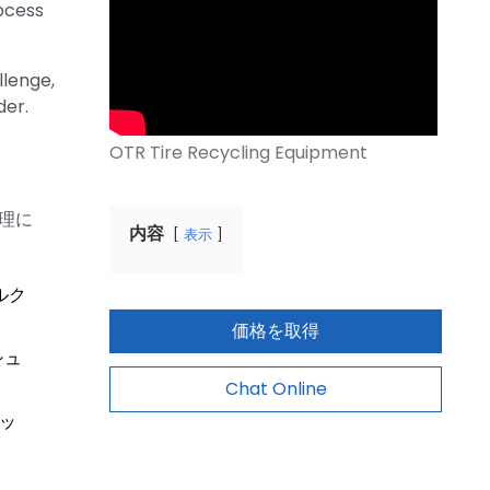
ocess
llenge,
der.
理に
内容
表示
ルク
価格を取得
シュ
Chat Online
ッ