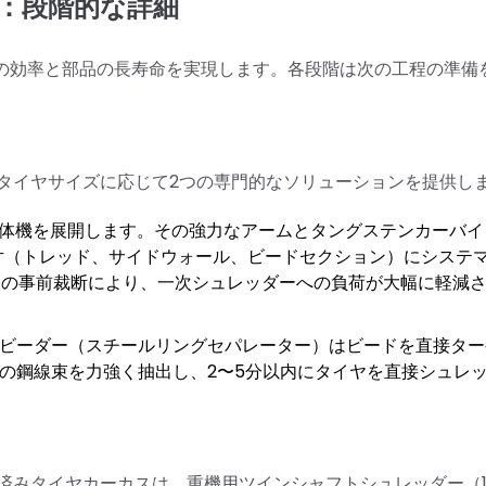
：段階的な詳細
大の効率と部品の長寿命を実現します。各段階は次の工程の準備
タイヤサイズに応じて2つの専門的なソリューションを提供し
：OTR解体機を展開します。その強力なアームとタングステンカーバ
片（トレッド、サイドウォール、ビードセクション）にシステ
。この事前裁断により、一次シュレッダーへの負荷が大幅に軽減
OTRデビーダー（スチールリングセパレーター）はビードを直接タ
の鋼線束を力強く抽出し、2〜5分以内にタイヤを直接シュレ
みタイヤカーカスは、重機用ツインシャフトシュレッダー（12