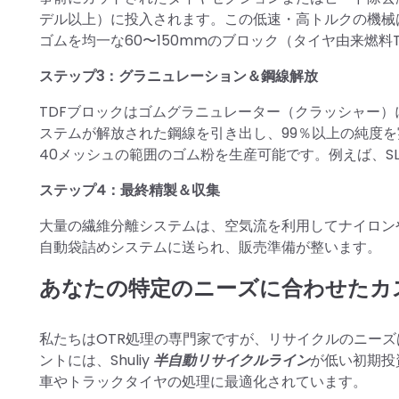
デル以上）に投入されます。この低速・高トルクの機械
ゴムを均一な60〜150mmのブロック（タイヤ由来燃料
ステップ3：グラニュレーション＆鋼線解放
TDFブロックはゴムグラニュレーター（クラッシャー
ステムが解放された鋼線を引き出し、99％以上の純度
40メッシュの範囲のゴム粉を生産可能です。例えば、SL-
ステップ4：最終精製＆収集
大量の繊維分離システムは、空気流を利用してナイロン
自動袋詰めシステムに送られ、販売準備が整います。
あなたの特定のニーズに合わせたカ
私たちはOTR処理の専門家ですが、リサイクルのニー
ントには、Shuliy
半自動リサイクルライン
が低い初期投
車やトラックタイヤの処理に最適化されています。