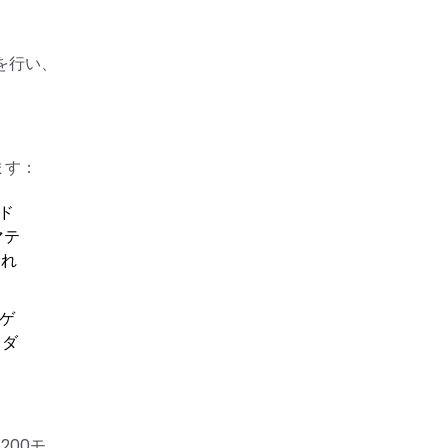
を行い、
ます：
イド
マテ
され
ーゲ
ッダ
00モ