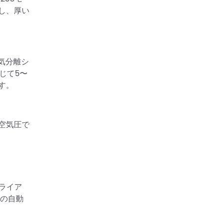
し、厚い
気分離シ
じて5〜
ます。
空気圧で
ライア
の自動