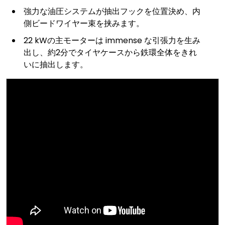
強力な油圧システムが抽出フックを位置決め、内
側ビードワイヤー束を挟みます。
22 kWの主モーターは immense な引張力を生み
出し、約2分でタイヤケースから鉄環全体をきれ
いに抽出します。