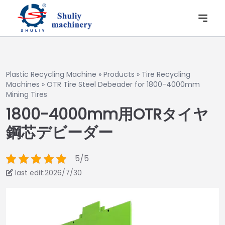
Plastic Recycling Machine
»
Products
»
Tire Recycling
Machines
»
OTR Tire Steel Debeader for 1800-4000mm
Mining Tires
1800-4000mm用OTRタイヤ
鋼芯デビーダー
5/5
last edit:2026/7/30