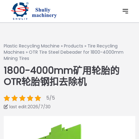
Plastic Recycling Machine
»
Products
»
Tire Recycling
Machines
»
OTR Tire Steel Debeader for 1800-4000mm
Mining Tires
1800-4000mm矿用轮胎的
OTR轮胎钢扣去除机
5/5
last edit:2026/7/30