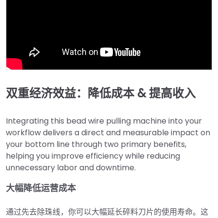
双重经济效益：降低成本 & 提高收入
Integrating this bead wire pulling machine into your
workflow delivers a direct and measurable impact on
your bottom line through two primary benefits,
helping you improve efficiency while reducing
unnecessary labor and downtime.
大幅降低运营成本
通过先去除珠线，你可以大幅延长碎料刀片的使用寿命。这