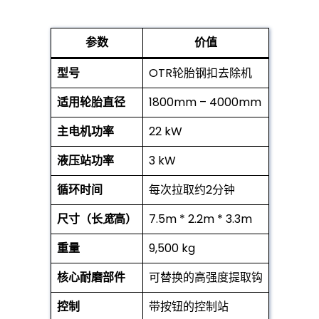
参数
价值
型号
OTR轮胎钢扣去除机
适用轮胎直径
1800mm – 4000mm
主电机功率
22 kW
液压站功率
3 kW
循环时间
每次拉取约2分钟
尺寸（长
宽
高）
7.5m * 2.2m * 3.3m
重量
9,500 kg
核心耐磨部件
可替换的高强度提取钩
控制
带按钮的控制站