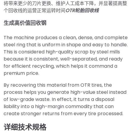
将带来更少的刀片更换、维护人工成本下降，并显著提高整
个回收线的运营正常运转时间
OTR轮胎回收线
生成高价值回收钢
The machine produces a clean, dense, and complete
steel ring that is uniform in shape and easy to handle.
This is considered high-quality scrap by steel mills
because it is consistent, well-separated, and ready
for efficient recycling, which helps it command a
premium price.
By recovering this material from OTR tires, the
process helps you generate high-value steel instead
of low-grade waste. In effect, it turns a disposal
liability into a high-margin commodity that can
create stronger returns from every tire processed.
详细技术规格