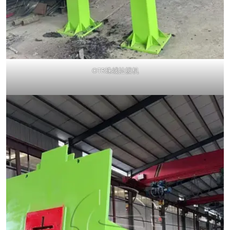
OTR珠线拉拔机