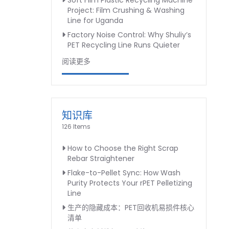
Soft Film Plastic Recycling Machine
Project: Film Crushing & Washing
Line for Uganda
Factory Noise Control: Why Shuliy’s
PET Recycling Line Runs Quieter
阅读更多
知识库
126 Items
How to Choose the Right Scrap
Rebar Straightener
Flake-to-Pellet Sync: How Wash
Purity Protects Your rPET Pelletizing
Line
生产的隐藏成本：PET回收机易损件核心
清单