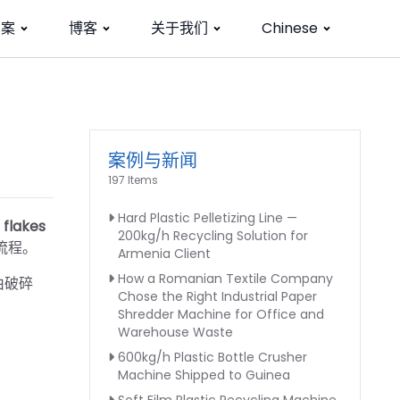
方案
博客
关于我们
Chinese
案例与新闻
197 Items
Hard Plastic Pelletizing Line —
 flakes
200kg/h Recycling Solution for
流程。
Armenia Client
How a Romanian Textile Company
由破碎
Chose the Right Industrial Paper
Shredder Machine for Office and
Warehouse Waste
600kg/h Plastic Bottle Crusher
Machine Shipped to Guinea