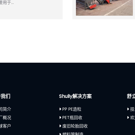
要用于…
于我们
Shuliy解决方案
舒
司简介
PP PE造粒
技
厂概况
PET瓶回收
欢
球客户
废旧轮胎回收
塑料管制造