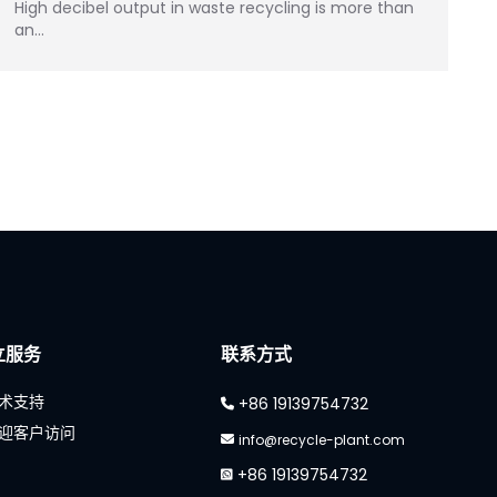
High decibel output in waste recycling is more than
an…
立服务
联系方式
术支持
+86 19139754732
迎客户访问
info@recycle-plant.com
+86 19139754732