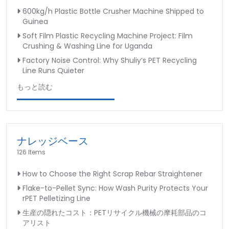
浄
600kg/h Plastic Bottle Crusher Machine Shipped to
タ
Guinea
ン
Soft Film Plastic Recycling Machine Project: Film
ク
Crushing & Washing Line for Uganda
Factory Noise Control: Why Shuliy’s PET Recycling
Line Runs Quieter
もっと読む
ナレッジベース
126 Items
How to Choose the Right Scrap Rebar Straightener
Flake-to-Pellet Sync: How Wash Purity Protects Your
rPET Pelletizing Line
生産の隠れたコスト：PETリサイクル機械の摩耗部品のコ
アリスト