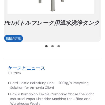
PETボトルフレーク用温水洗浄タンク
PET
機械の詳細
ボ
ト
ル
フ
レ
ケースとニュース
ー
197 Items
ク
Hard Plastic Pelletizing Line — 200kg/h Recycling
用
Solution for Armenia Client
温
How a Romanian Textile Company Chose the Right
水
Industrial Paper Shredder Machine for Office and
洗
Warehouse Waste