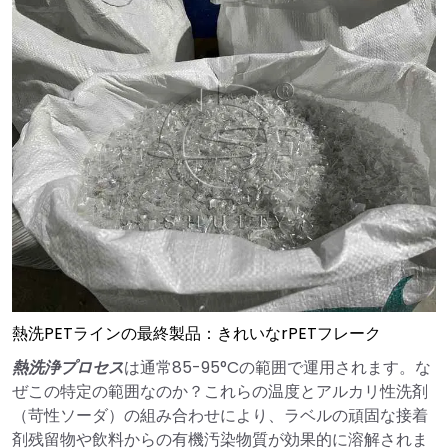
熱洗PETラインの最終製品：きれいなrPETフレーク
熱洗浄
プロセス
は通常85-95°Cの範囲で運用されます。な
ぜこの特定の範囲なのか？これらの温度とアルカリ性洗剤
（苛性ソーダ）の組み合わせにより、ラベルの頑固な接着
剤残留物や飲料からの有機汚染物質が効果的に溶解されま