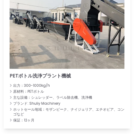
PETボトル洗浄プラント機械
出力：300-1000kg/h
原材料：PETボトル
主な設備：シュレッダー、ラベル除去機、洗浄機
ブランド: Shuliy Machinery
ホットセール地域：モザンビーク、ナイジェリア、エチオピア、コン
ゴなど
保証：12ヶ月