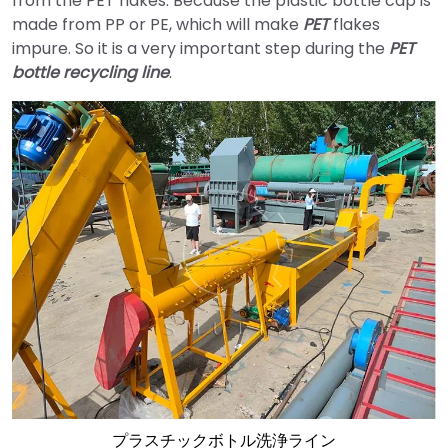
from the PET flakes. Because the plastic bottle cap is
made from PP or PE, which will make
PET
flakes
impure. So it is a very important step during the
PET
bottle recycling line
.
プラスチックボトル洗浄ライン