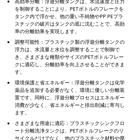
高効率分離：浮遊分離タンクは、水流速度と圧力
を制御することにより、PETボトルのフレークを
タンク内で浮かせ、他の重い不純物やPP PEプラ
スチックの破片はタンクの底に沈むことで、高効
率の分離効果を実現します。
調整可能性：プラスチック製の浮遊分離タンクの
浮力は、水流量と水位を調整することで制御で
き、さまざまな種類やサイズのPETボトルフレー
クに適応し、分離効率を向上させることができま
す。
環境保護と省エネルギー：浮遊分離タンクは化学
薬品を追加する必要がなく、環境に優しい分離装
置です。同時に、浮遊分離プロセスはエネルギー
消費が少なく、省エネルギーと排出削減に寄与し
ます。
さまざまな用途に適応：プラスチックシンクフロ
ート分離洗浄タンクは、PETボトルフレークのリ
サイクルだけでなく、他のプラスチック材料や廃