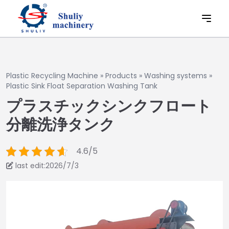
Plastic Recycling Machine
»
Products
»
Washing systems
»
Plastic Sink Float Separation Washing Tank
プラスチックシンクフロート
分離洗浄タンク
4.6/5
last edit:2026/7/3