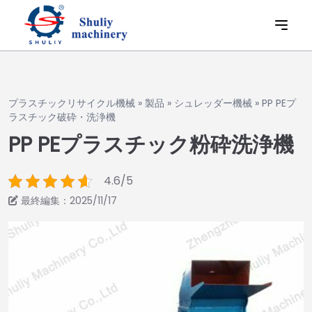
プラスチックリサイクル機械
»
製品
»
シュレッダー機械
»
PP PEプ
ラスチック破砕・洗浄機
PP PEプラスチック粉砕洗浄機
4.6/5
最終編集：2025/11/17