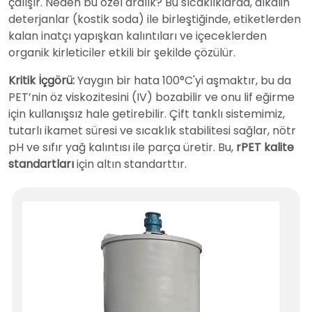
çalışır. Neden bu özel aralık? Bu sıcaklıklarda, alkalin
deterjanlar (kostik soda) ile birleştiğinde, etiketlerden
kalan inatçı yapışkan kalıntıları ve içeceklerden
organik kirleticiler etkili bir şekilde çözülür.
Kritik İçgörü:
Yaygın bir hata 100°C'yi aşmaktır, bu da
PET’nin öz viskozitesini (IV) bozabilir ve onu lif eğirme
için kullanışsız hale getirebilir. Çift tanklı sistemimiz,
tutarlı ikamet süresi ve sıcaklık stabilitesi sağlar, nötr
pH ve sıfır yağ kalıntısı ile parça üretir. Bu,
rPET kalite
standartları
için altın standarttır.