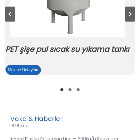
PET şişe pul sıcak su yıkama tankı
PET
Makine Detayları
şişe
pul
sıcak
su
yıkama
tankı
Vaka & Haberler
197 Items
Hard Plastic Pelletizing Line — 200kg/h Recycling