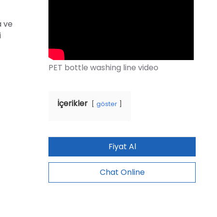
a ve
i
İçerikler
göster
Fiyat Al
Chat Online