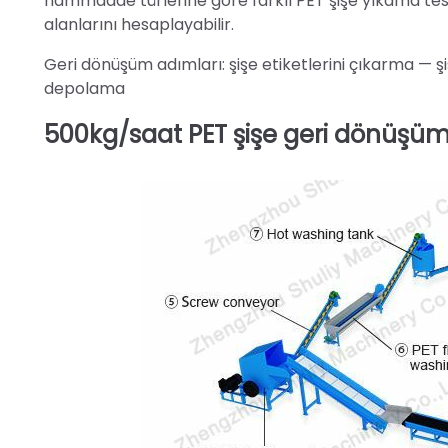
hammadde türlerine göre farklı PET şişe yıkama tesisl
alanlarını hesaplayabilir.
Geri dönüşüm adımları: şişe etiketlerini çıkarma 
depolama
500kg/saat PET şişe geri dönüşüm 