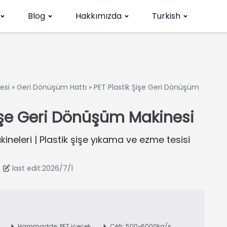
Blog
Hakkımızda
Turkish
esi
»
Geri Dönüşüm Hattı
»
PET Plastik Şişe Geri Dönüşüm
Şişe Geri Dönüşüm Makinesi
neleri | Plastik şişe yıkama ve ezme tesisi
last edit:2026/7/1
Hammadde: PET içecek
Çıktı: 500~6000kg/s