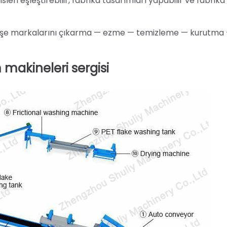
eri eşleştirebilir, fabrika tasarımları yapabilir ve fabrika
— şişe markalarını çıkarma — ezme — temizleme — kurutma
makineleri sergisi