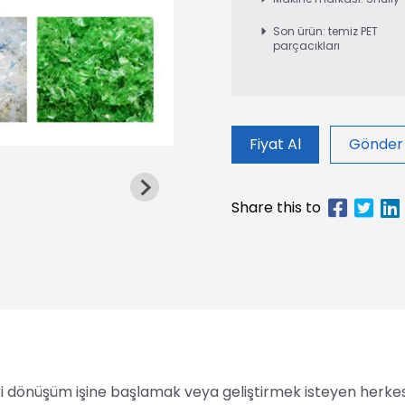
Son ürün: temiz PET
parçacıkları
Fiyat Al
Gönder
ri dönüşüm işine başlamak veya geliştirmek isteyen herkes