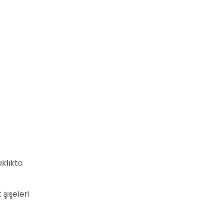
aklıkta
şişeleri