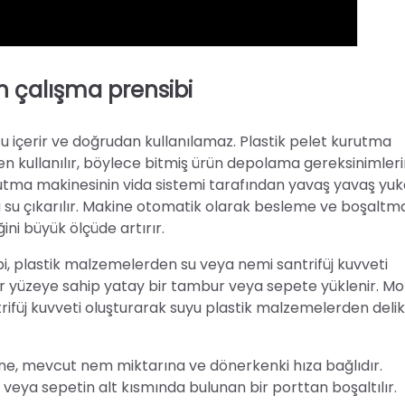
n çalışma prensibi
su içerir ve doğrudan kullanılamaz. Plastik pelet kurutma
sen kullanılır, böylece bitmiş ürün depolama gereksinimleri
kurutma makinesinin vida sistemi tarafından yavaş yavaş yuk
zla su çıkarılır. Makine otomatik olarak besleme ve boşaltm
ini büyük ölçüde artırır.
i, plastik malzemelerden su veya nemi santrifüj kuvveti
bir yüzeye sahip yatay bir tambur veya sepete yüklenir. Mo
füj kuvveti oluşturarak suyu plastik malzemelerden delik
ne, mevcut nem miktarına ve dönerkenki hıza bağlıdır.
eya sepetin alt kısmında bulunan bir porttan boşaltılır.