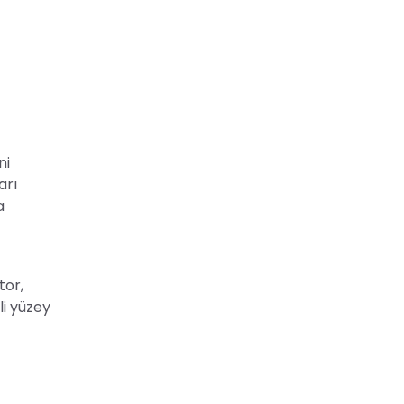
ni
arı
a
tor,
li yüzey