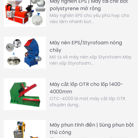
Máy nghiền EPS | Máy tái chế bọt
polystyrene mở rộng
Máy nghiền EPS chủ yếu phù hợp cho
việc làm nhanh bọt…
Máy nén EPS/Styrofoam nóng
chảy
Mô tả về máy nén xốp Styrofoam Máy
nén xốp Styrofoam…
Máy cắt lốp OTR cho lốp 1400-
4000mm
OTC-4000 là một máy cắt lốp OTR
chuyên dụng…
Máy phun tĩnh điện | Súng phun bột
thủ công