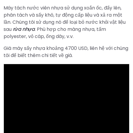
Máy tách nước viên nhựa sử dụng xoắn ốc, đẩy lên,
phân tách và sấy khô, tự động cấp liệu và xả ra một
lần. Chúng tôi sử dụng nó để loại bỏ nước khỏi vật liệu
sau
rửa nhựa
. Phù hợp cho màng nhựa, tấm
polyester, vỏ cáp, ống dây, v.v.
Giá máy sấy nhựa khoảng 4700 USD, liên hệ với chúng
tôi để biết thêm chi tiết về giá.