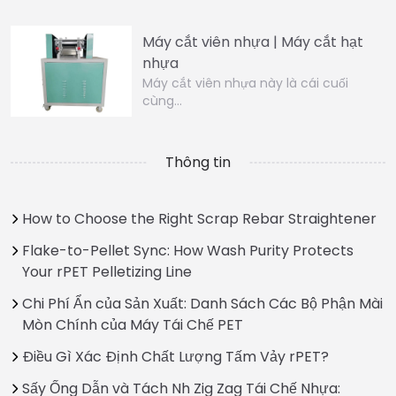
Máy cắt viên nhựa | Máy cắt hạt
nhựa
Máy cắt viên nhựa này là cái cuối
cùng…
Thông tin
How to Choose the Right Scrap Rebar Straightener
Flake-to-Pellet Sync: How Wash Purity Protects
Your rPET Pelletizing Line
Chi Phí Ẩn của Sản Xuất: Danh Sách Các Bộ Phận Mài
Mòn Chính của Máy Tái Chế PET
Điều Gì Xác Định Chất Lượng Tấm Vảy rPET?
Sấy Ống Dẫn và Tách Nh Zig Zag Tái Chế Nhựa: