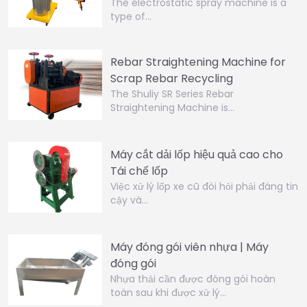
The electrostatic spray machine is a
type of…
Rebar Straightening Machine for
Scrap Rebar Recycling
The Shuliy SR Series Rebar
Straightening Machine is…
Máy cắt dải lốp hiệu quả cao cho
Tái chế lốp
Việc xử lý lốp xe cũ đòi hỏi phải đáng tin
cậy và…
Máy đóng gói viên nhựa | Máy
đóng gói
Nhựa thải cần được đóng gói hoàn
toàn sau khi được xử lý…