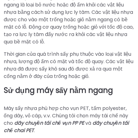
ngang là loại bỏ nước hoặc độ ẩm khỏi các vật liệu
nhựa bằng cách sử dụng lực ly tâm. Các vật liệu nhựa
được cho vào một trống hoặc giỏ nằm ngang có bề
mặt có lỗ. Động cơ quay trống hoặc giỏ với tốc độ cao,
tạo ra lực ly tâm đẩy nước ra khỏi các vật liệu nhựa
qua bề mặt có lỗ.
Thời gian của quá trình sấy phụ thuộc vào loại vật liệu
nhựa, lượng độ ẩm có mặt và tốc độ quay. Các vật liệu
nhựa đã được sấy khô sau đó được xả ra qua một
cổng nằm ở đáy của trống hoặc giỏ.
Sử dụng máy sấy nằm ngang
Máy sấy nhựa phù hợp cho vụn PET, tấm polyester,
ống dây, vỏ cáp, v.v. Chúng tôi chọn máy tái chế này
cho
dây chuyền tái chế vụn PP PE
và
dây chuyền tái
chế chai PET
.