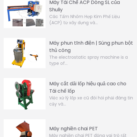
Máy Tái Chế ACP Dòng SL của
Shuliy
Các Tấm Nhôm Hợp Kim Phế Liệu
(ACP) từ xây dựng và…
Máy phun tĩnh điện | Súng phun bột
thủ công
The electrostatic spray machine is a
type of…
Máy cắt dải lốp hiệu quả cao cho
Tái chế lốp
Việc xử lý lốp xe cũ đòi hỏi phải đáng tin
cậy và…
Máy nghiền chai PET
Máy nghiền chai PET đóng vai trò rất