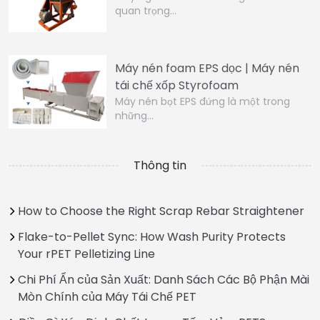
quan trọng…
Máy nén foam EPS dọc | Máy nén
tái chế xốp Styrofoam
Máy nén bọt EPS đứng là một trong
những…
Thông tin
How to Choose the Right Scrap Rebar Straightener
Flake-to-Pellet Sync: How Wash Purity Protects
Your rPET Pelletizing Line
Chi Phí Ẩn của Sản Xuất: Danh Sách Các Bộ Phận Mài
Mòn Chính của Máy Tái Chế PET