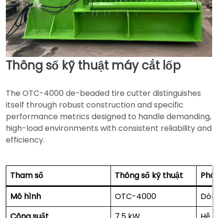
Thông số kỹ thuật máy cắt lốp
The OTC-4000 de-beaded tire cutter distinguishes
itself through robust construction and specific
performance metrics designed to handle demanding,
high-load environments with consistent reliability and
efficiency.
Tham số
Thông số kỹ thuật
Phân
Mô hình
OTC-4000
Dòng
Công suất
7.5 kW
Hệ t