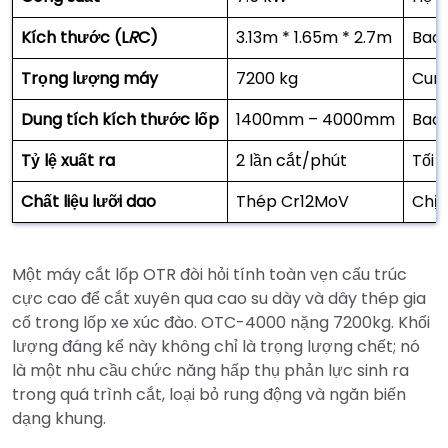
Kích thước (L
R
C)
3.13m * 1.65m * 2.7m
Bao 
Trọng lượng máy
7200 kg
Cung
Dung tích kích thước lốp
1400mm – 4000mm
Bao 
Tỷ lệ xuất ra
2 lần cắt/phút
Tối 
Chất liệu lưỡi dao
Thép Cr12MoV
Chịu
Một máy cắt lốp OTR đòi hỏi tính toàn vẹn cấu trúc
cực cao để cắt xuyên qua cao su dày và dây thép gia
cố trong lốp xe xúc đào. OTC-4000 nặng 7200kg. Khối
lượng đáng kể này không chỉ là trọng lượng chết; nó
là một nhu cầu chức năng hấp thụ phản lực sinh ra
trong quá trình cắt, loại bỏ rung động và ngăn biến
dạng khung.