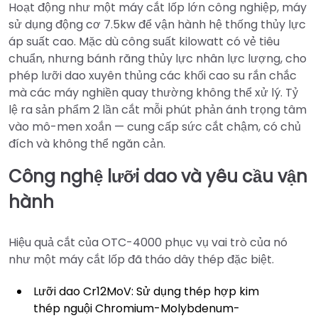
Hoạt động như một máy cắt lốp lớn công nghiệp, máy
sử dụng động cơ 7.5kw để vận hành hệ thống thủy lực
áp suất cao. Mặc dù công suất kilowatt có vẻ tiêu
chuẩn, nhưng bánh răng thủy lực nhân lực lượng, cho
phép lưỡi dao xuyên thủng các khối cao su rắn chắc
mà các máy nghiền quay thường không thể xử lý. Tỷ
lệ ra sản phẩm 2 lần cắt mỗi phút phản ánh trọng tâm
vào mô-men xoắn — cung cấp sức cắt chậm, có chủ
đích và không thể ngăn cản.
Công nghệ lưỡi dao và yêu cầu vận
hành
Hiệu quả cắt của OTC-4000 phục vụ vai trò của nó
như một máy cắt lốp đã tháo dây thép đặc biệt.
Lưỡi dao Cr12MoV: Sử dụng thép hợp kim
thép nguội Chromium-Molybdenum-