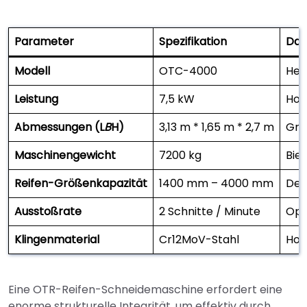
Parameter
Spezifikation
Dat
Modell
OTC-4000
Hea
Leistung
7,5 kW
Hoc
Abmessungen (L
B
H)
3,13 m * 1,65 m * 2,7 m
Gro
Maschinengewicht
7200 kg
Bie
Reifen-Größenkapazität
1400 mm – 4000 mm
Dec
Ausstoßrate
2 Schnitte / Minute
Opt
Klingenmaterial
Cr12MoV-Stahl
Hoh
Eine OTR-Reifen-Schneidemaschine erfordert eine
enorme strukturelle Integrität, um effektiv durch