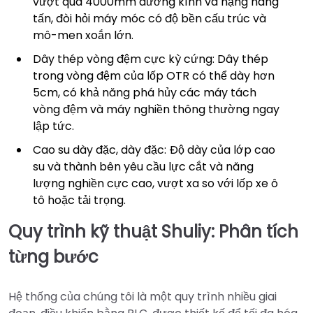
vượt quá 4000mm đường kính và nặng hàng
tấn, đòi hỏi máy móc có độ bền cấu trúc và
mô-men xoắn lớn.
Dây thép vòng đệm cực kỳ cứng: Dây thép
trong vòng đệm của lốp OTR có thể dày hơn
5cm, có khả năng phá hủy các máy tách
vòng đệm và máy nghiền thông thường ngay
lập tức.
Cao su dày đặc, dày đặc: Độ dày của lớp cao
su và thành bên yêu cầu lực cắt và năng
lượng nghiền cực cao, vượt xa so với lốp xe ô
tô hoặc tải trọng.
Quy trình kỹ thuật Shuliy: Phân tích
từng bước
Hệ thống của chúng tôi là một quy trình nhiều giai