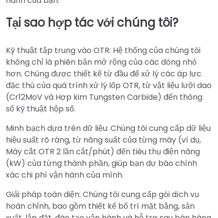
hành của bạn.
Tại sao hợp tác với chúng tôi?
Kỹ thuật tập trung vào OTR: Hệ thống của chúng tôi
không chỉ là phiên bản mở rộng của các dòng nhỏ
hơn. Chúng được thiết kế từ đầu để xử lý các áp lực
đặc thù của quá trình xử lý lốp OTR, từ vật liệu lưỡi dao
(Cr12MoV và Hợp kim Tungsten Carbide) đến thông
số kỹ thuật hộp số.
Minh bạch dựa trên dữ liệu: Chúng tôi cung cấp dữ liệu
hiệu suất rõ ràng, từ năng suất của từng máy (ví dụ,
Máy cắt OTR 2 lần cắt/phút) đến tiêu thụ điện năng
(kW) của từng thành phần, giúp bạn dự báo chính
xác chi phí vận hành của mình.
Giải pháp toàn diện: Chúng tôi cung cấp gói dịch vụ
hoàn chỉnh, bao gồm thiết kế bố trí mặt bằng, sản
xuất, lắp đặt, đào tạo vận hành và hỗ trợ sau bán hàng