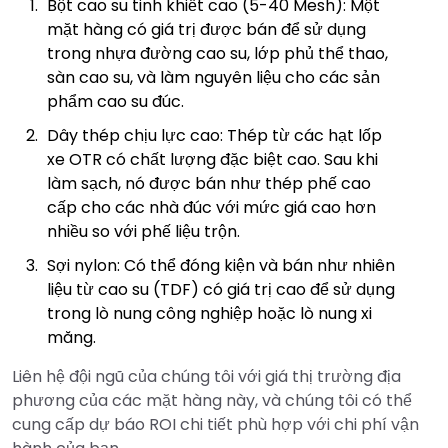
Bột cao su tinh khiết cao (5-40 Mesh): Một
mặt hàng có giá trị được bán để sử dụng
trong nhựa đường cao su, lớp phủ thể thao,
sàn cao su, và làm nguyên liệu cho các sản
phẩm cao su đúc.
Dây thép chịu lực cao: Thép từ các hạt lốp
xe OTR có chất lượng đặc biệt cao. Sau khi
làm sạch, nó được bán như thép phế cao
cấp cho các nhà đúc với mức giá cao hơn
nhiều so với phế liệu trộn.
Sợi nylon: Có thể đóng kiện và bán như nhiên
liệu từ cao su (TDF) có giá trị cao để sử dụng
trong lò nung công nghiệp hoặc lò nung xi
măng.
Liên hệ đội ngũ của chúng tôi với giá thị trường địa
phương của các mặt hàng này, và chúng tôi có thể
cung cấp dự báo ROI chi tiết phù hợp với chi phí vận