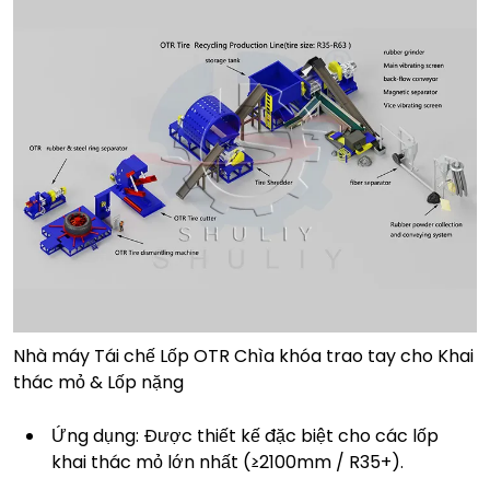
Nhà máy Tái chế Lốp OTR Chìa khóa trao tay cho Khai
thác mỏ & Lốp nặng
Ứng dụng: Được thiết kế đặc biệt cho các lốp
khai thác mỏ lớn nhất (≥2100mm / R35+).