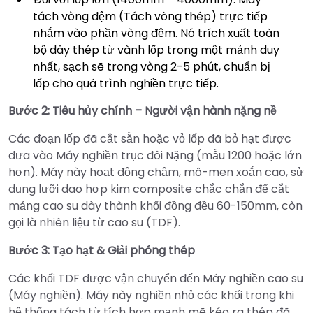
tách vòng đệm (Tách vòng thép) trực tiếp
nhắm vào phần vòng đệm. Nó trích xuất toàn
bộ dây thép từ vành lốp trong một mảnh duy
nhất, sạch sẽ trong vòng 2-5 phút, chuẩn bị
lốp cho quá trình nghiền trực tiếp.
Bước 2: Tiêu hủy chính – Người vận hành nặng nề
Các đoạn lốp đã cắt sẵn hoặc vỏ lốp đã bỏ hạt được
đưa vào Máy nghiền trục đôi Nặng (mẫu 1200 hoặc lớn
hơn). Máy này hoạt động chậm, mô-men xoắn cao, sử
dụng lưỡi dao hợp kim composite chắc chắn để cắt
mảng cao su dày thành khối đồng đều 60-150mm, còn
gọi là nhiên liệu từ cao su (TDF).
Bước 3: Tạo hạt & Giải phóng thép
Các khối TDF được vận chuyển đến Máy nghiền cao su
(Máy nghiền). Máy này nghiền nhỏ các khối trong khi
hệ thống tách từ tích hợp mạnh mẽ kéo ra thép đã