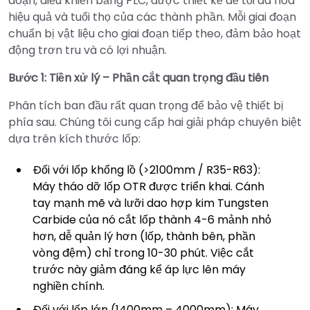
đoạn, điều khiển bằng PLC, được thiết kế để tối đa hóa
hiệu quả và tuổi thọ của các thành phần. Mỗi giai đoạn
chuẩn bị vật liệu cho giai đoạn tiếp theo, đảm bảo hoạt
động trơn tru và có lợi nhuận.
Bước 1: Tiền xử lý – Phần cắt quan trọng đầu tiên
Phân tích ban đầu rất quan trọng để bảo vệ thiết bị
phía sau. Chúng tôi cung cấp hai giải pháp chuyên biệt
dựa trên kích thước lốp:
Đối với lốp khổng lồ (>2100mm / R35-R63):
Máy tháo dỡ lốp OTR được triển khai. Cánh
tay mạnh mẽ và lưỡi dao hợp kim Tungsten
Carbide của nó cắt lốp thành 4-6 mảnh nhỏ
hơn, dễ quản lý hơn (lốp, thành bên, phần
vòng đệm) chỉ trong 10-30 phút. Việc cắt
trước này giảm đáng kể áp lực lên máy
nghiền chính.
Đối với lốp lớn (1400mm – 4000mm): Máy