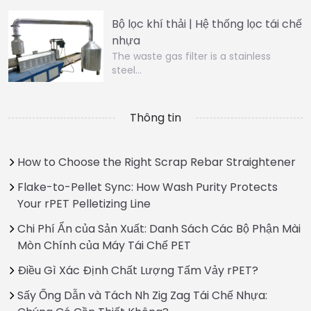
Bộ lọc khí thải | Hệ thống lọc tái chế
nhựa
The waste gas filter is a stainless
steel…
Thông tin
How to Choose the Right Scrap Rebar Straightener
Flake-to-Pellet Sync: How Wash Purity Protects
Your rPET Pelletizing Line
Chi Phí Ẩn của Sản Xuất: Danh Sách Các Bộ Phận Mài
Mòn Chính của Máy Tái Chế PET
Điều Gì Xác Định Chất Lượng Tấm Vảy rPET?
Sấy Ống Dẫn và Tách Nh Zig Zag Tái Chế Nhựa: