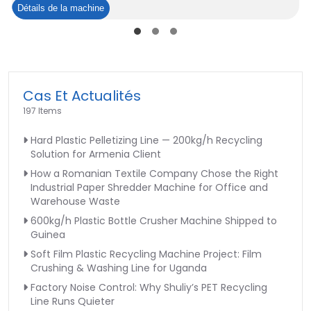
Réservoir
Détails de la machine
de
lavage
à
l'eau
chaude
Cas Et Actualités
pour
197 Items
flocons
Hard Plastic Pelletizing Line — 200kg/h Recycling
de
Solution for Armenia Client
bouteilles
How a Romanian Textile Company Chose the Right
PET
Industrial Paper Shredder Machine for Office and
Warehouse Waste
600kg/h Plastic Bottle Crusher Machine Shipped to
Guinea
Soft Film Plastic Recycling Machine Project: Film
Crushing & Washing Line for Uganda
Factory Noise Control: Why Shuliy’s PET Recycling
Line Runs Quieter