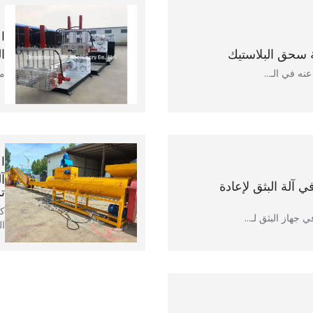
ا
عنه في الـ…
من
آ
 آلة البثق لإعادة
تد
جهاز البثق لـ...
ال