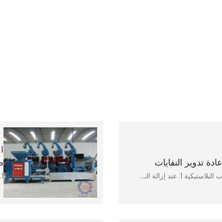
دة تدوير النفايات
ص
 1. عند إزالة الـ…
1. تحت أي ظروف يحتاج جهاز صنع حبيبات البلاستيك إلى...