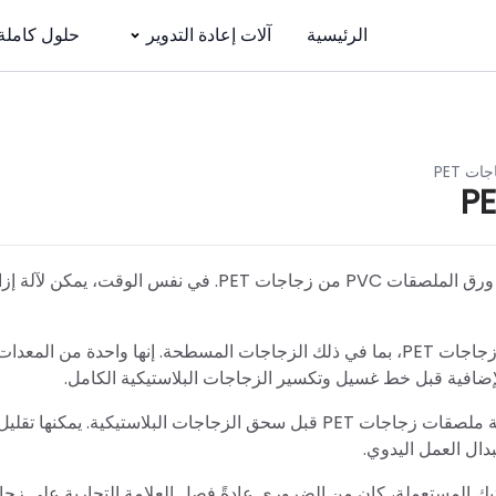
الرئيسية
آلات إعادة التدوير
حلول كاملة
ت PET
تقوم آلة إزالة ملصقات زجاجات PET من مجموعة شولي بإزالة ورق الملصقات PVC من زجاجات PET. في نفس الوقت، يمكن لآ
متخصصة في تجريد جميع أنواع زجاجات PET، بما في ذلك الزجاجات المسطحة. إنها واحدة من المعدات
، يتم استخدام آلة إزالة ملصقات زجاجات PET قبل سحق الزجاجات البلاستيكية. يمكنه
تيك المستعملة، كان من الضروري عادةً فصل العلامة التجارية على زج