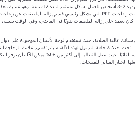
البلاستيك يدويًا. عادةً ما تتطلب 1 طن من زجاجات البلاستيك المهدرة 2-3 أشخاص للعمل بشكل مستمر
ذي كان يعتمد على إزالة الملصقات يدويًا في الماضي، وفي الوقت نفسه
ت PET رأس قاطع مصنوع من سبائك عالية الصلابة، حيث تستخدم لوحة الأسنان الموجودة على دوار 
 تحت احتكاك حافة البرميل لهذه الآلة، سيتم تقشير علامة الزجاجة التج
بعد تقشير العلامة التجارية، يمكن فصل الزجاجة والعلامة التجارية تلقائيًا، حيث تصل الفعالية إلى أكثر من 98%. يمكن ل