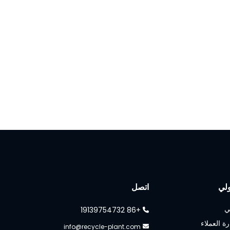
لي
اتصل
ي
+86 19139754732
رة العملاء
info@recycle-plant.com