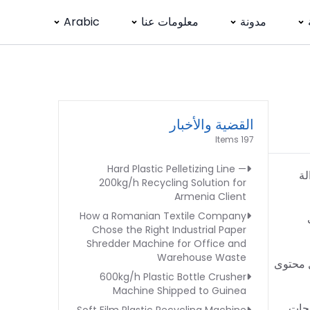
مدونة
معلومات عنا
Arabic
القضية والأخبار
197 Items
Hard Plastic Pelletizing Line —
لة إزالة
200kg/h Recycling Solution for
Armenia Client
How a Romanian Textile Company
Chose the Right Industrial Paper
Shredder Machine for Office and
Warehouse Waste
ا تقليل محتوى
600kg/h Plastic Bottle Crusher
Machine Shipped to Guinea
اجات