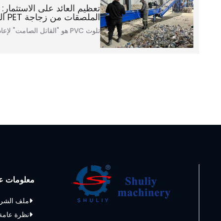
تعظيم العائد على الاستثمار: 
الملصقات من زجاجة PET النقاء
تلوث PVC هو "القاتل الصامت" لإعادة تدوير PET. حتى…
معلومات عن
ملف الشر
نظرة عامة