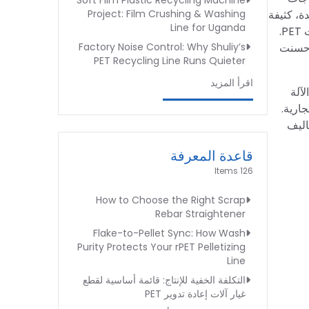
Soft Film Plastic Recycling Machine
 لمدة 12 ساعة، وهو عملية معقدة، كثيفة
Project: Film Crushing & Washing
Line for Uganda
العمالة، ذات كفاءة عمل منخفضة، وتكلفة عالية. آلة إزالة ملصقات زجاجات PET تلبي بشكل رئيسي قسم إزالة الملصقات عن زجاجات PET.
، حسنت
Factory Noise Control: Why Shuliy’s
PET Recycling Line Runs Quieter
اقرأ المزيد
الآلة
ارية.
لآلة أن توفر التكاليف
قاعدة المعرفة
126 Items
How to Choose the Right Scrap
Rebar Straightener
Flake-to-Pellet Sync: How Wash
Purity Protects Your rPET Pelletizing
Line
التكلفة الخفية للإنتاج: قائمة أساسية لقطع
غيار آلات إعادة تدوير PET