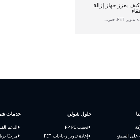
كيف يعزز جهاز إزالة
ا
حلول شولي
خدمات شو
كة
تحبيب PP PE
الدعم الفن
 على المصنع
إعادة تدوير زجاجات PET
مرحبًا بزيا