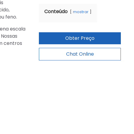
is
cido,
Conteúdo
mostrar
ou feno.
uena escala
. Nossas
Obter Preço
m centros
Chat Online