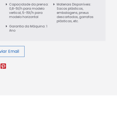
Capacidade da prensa:
Materiais Disponíveis:
0,8-5t/h para modelo
Sacos plásticos,
vertical, 5-15t/h para
embalagens, pneus
modelo horizontal
descartados, garrafas
plásticas, etc.
Garantia da Máquina: 1
Ano
viar Email