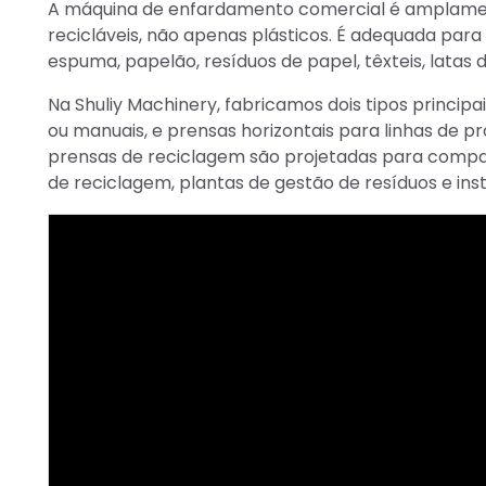
A máquina de enfardamento comercial é amplament
recicláveis, não apenas plásticos. É adequada para e
espuma, papelão, resíduos de papel, têxteis, latas
Na Shuliy Machinery, fabricamos dois tipos princip
ou manuais, e prensas horizontais para linhas de
prensas de reciclagem são projetadas para compac
de reciclagem, plantas de gestão de resíduos e ins