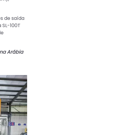
es de saída
a SL-100T
de
 na Arábia