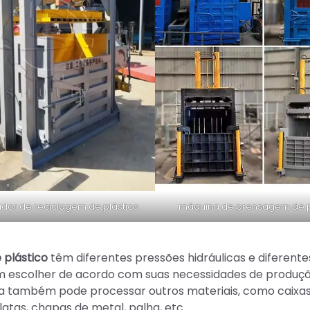
or de reciclagem de plástico
máquina de prensagem de pl
 plástico
têm diferentes pressões hidráulicas e diferente
 escolher de acordo com suas necessidades de produção
ra também pode processar outros materiais, como caixa
latas, chapas de metal, palha, etc.