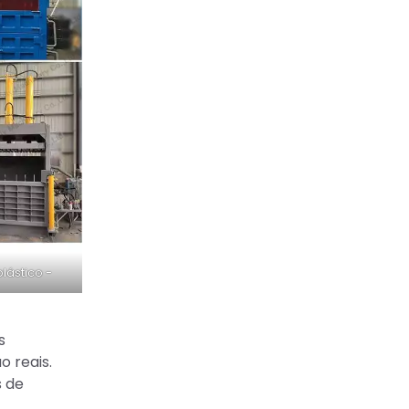
ástico -
s
 reais.
s de