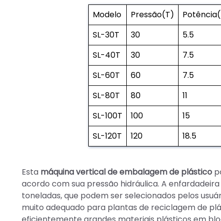
Modelo
Pressão(T)
Potência
SL-30T
30
5.5
SL-40T
30
7.5
SL-60T
60
7.5
SL-80T
80
11
SL-100T
100
15
SL-120T
120
18.5
Esta
máquina vertical de embalagem de plástico
po
acordo com sua pressão hidráulica. A enfardadeira v
toneladas, que podem ser selecionados pelos usuár
muito adequado para plantas de reciclagem de plá
eficientemente grandes materiais plásticos em 