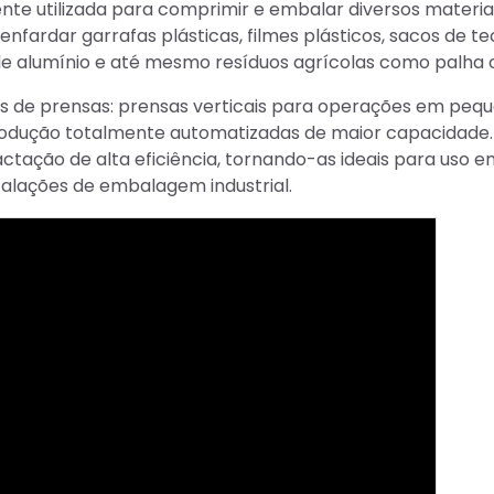
e utilizada para comprimir e embalar diversos materia
nfardar garrafas plásticas, filmes plásticos, sacos de te
 de alumínio e até mesmo resíduos agrícolas como palha 
ais de prensas: prensas verticais para operações em peq
 produção totalmente automatizadas de maior capacidade
tação de alta eficiência, tornando-as ideais para uso e
talações de embalagem industrial.