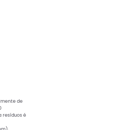
almente de
0
 resíduos é
mm),