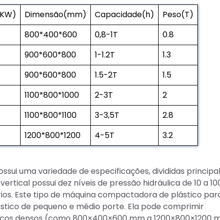
(KW)
Dimensão(mm)
Capacidade(h)
Peso(T)
800*400*600
0,8-1T
0.8
900*600*800
1-1.2T
1.3
900*600*800
1.5-2T
1.5
1100*800*1000
2-3T
2
1100*800*1100
3-3,5T
2.8
1200*800*1200
4-5T
3.2
ssui uma variedade de especificações, divididas princip
ertical possui dez níveis de pressão hidráulica de 10 a 10
ios. Este tipo de máquina compactadora de plástico para
stico de pequeno e médio porte. Ela pode comprimir
blocos densos (como 800×400×600 mm a 1200×800×1200 