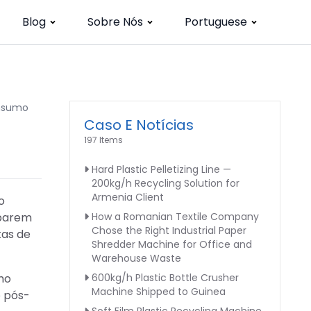
Blog
Sobre Nós
Portuguese
onsumo
Caso E Notícias
197 Items
Hard Plastic Pelletizing Line —
200kg/h Recycling Solution for
Armenia Client
o
abarem
How a Romanian Textile Company
Chose the Right Industrial Paper
tas de
Shredder Machine for Office and
Warehouse Waste
mo
600kg/h Plastic Bottle Crusher
Machine Shipped to Guinea
o pós-