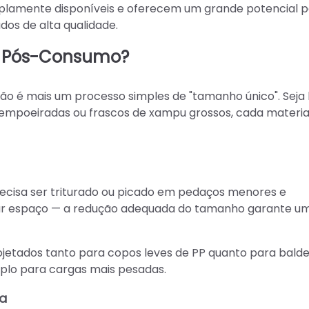
plamente disponíveis e oferecem um grande potencial 
dos de alta qualidade.
os Pós-Consumo?
ão é mais um processo simples de "tamanho único". Seja 
empoeiradas ou frascos de xampu grossos, cada materia
precisa ser triturado ou picado em pedaços menores e
zar espaço — a redução adequada do tamanho garante u
ojetados tanto para copos leves de PP quanto para bald
uplo para cargas mais pesadas.
ca