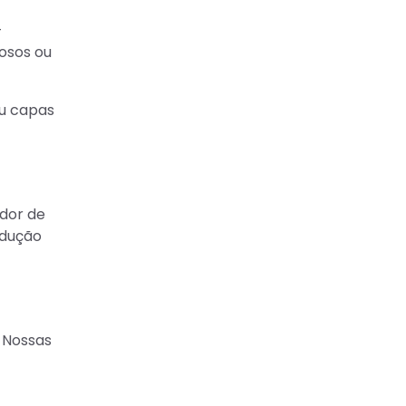
—
osos ou
ou capas
dor de
odução
 Nossas