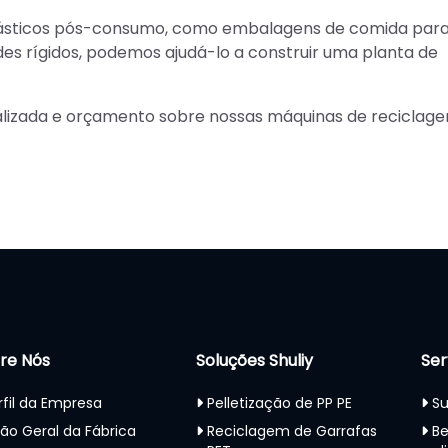
plásticos pós-consumo, como embalagens de comida par
des rígidos, podemos ajudá-lo a construir uma planta de
lizada e orçamento sobre nossas máquinas de reciclag
re Nós
Soluções Shuliy
Ser
rfil da Empresa
Pelletização de PP PE
Su
são Geral da Fábrica
Reciclagem de Garrafas
Be