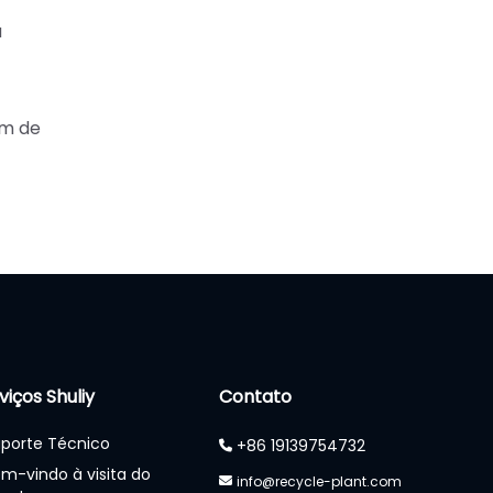
a
em de
viços Shuliy
Contato
porte Técnico
+86 19139754732
m-vindo à visita do
info@recycle-plant.com