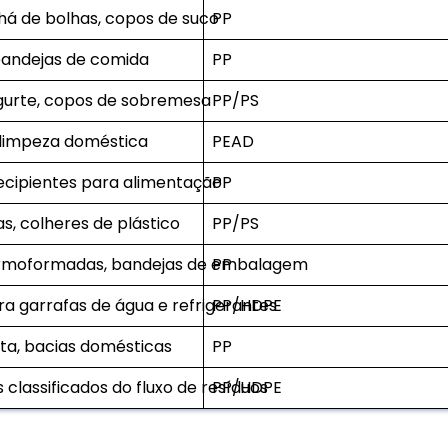
há de bolhas, copos de suco
PP
bandejas de comida
PP
ogurte, copos de sobremesa
PP/PS
 limpeza doméstica
PEAD
ecipientes para alimentação
PP
as, colheres de plástico
PP/PS
rmoformadas, bandejas de embalagem
PP
a garrafas de água e refrigerantes
PP/HDPE
nta, bacias domésticas
PP
s classificados do fluxo de resíduos
PP/HDPE