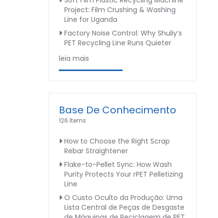
Soft Film Plastic Recycling Machine
Project: Film Crushing & Washing
Line for Uganda
Factory Noise Control: Why Shuliy’s
PET Recycling Line Runs Quieter
leia mais
Base De Conhecimento
126 Items
How to Choose the Right Scrap
Rebar Straightener
Flake-to-Pellet Sync: How Wash
Purity Protects Your rPET Pelletizing
Line
O Custo Oculto da Produção: Uma
Lista Central de Peças de Desgaste
de Máquinas de Reciclagem de PET