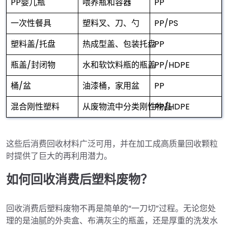
PP婴儿瓶
喂养瓶和容器
PP
一次性餐具
塑料叉、刀、勺
PP/PS
塑料盖/托盘
热成型盖、包装托盘
PP
瓶盖/封闭物
水和软饮料瓶的瓶盖
PP/HDPE
桶/盆
油漆桶，家用盆
PP
混合刚性塑料
从废物流中分类刚性物品
PP/HDPE
这些后消费回收材料广泛可用，并在加工成高质量回收颗粒
时提供了巨大的再利用潜力。
如何回收消费后塑料废物？
回收消费后塑料废物不再是简单的“一刀切”过程。无论您处
理的是油腻的外卖盒、布满灰尘的瓶盖，还是厚重的洗发水