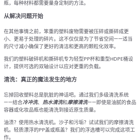
瓶，每种材料都需要量身定制的方法。
从解决问题开始
在其他事情之前，笨重的塑料废物需要被压碎或撕碎成更
小、更易于处理的碎片。这不仅仅是为了节省空间——适当
的尺寸减小确保了更好的清洁和更高的颗粒化效率。
我们的塑料破碎机和撕碎机专为轻型PP杯和重型HDPE桶设
计，提供可选的双轴设计以应对更重的负载。
清洗：真正的魔法发生的地方
忘掉回收塑料总是肮脏的神话吧。通过我们多级清洗系统
——结合
冷冲洗
、
热水清洗
和
摩擦清洗
——即使是油腻的食品
容器或化妆品瓶也能清洗到接近原生质量。
油渍？使用热水清洗机。沙子和污垢？试试我们的摩擦清洗
机。轻质漂浮的PP盖或瓶盖？我们的浮选槽可以完成这项工
作。