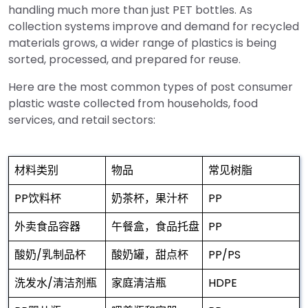
handling much more than just PET bottles. As
collection systems improve and demand for recycled
materials grows, a wider range of plastics is being
sorted, processed, and prepared for reuse.
Here are the most common types of post consumer
plastic waste collected from households, food
services, and retail sectors:
材料类别
物品
常见树脂
PP饮料杯
奶茶杯，果汁杯
PP
外卖食品容器
午餐盒，食品托盘
PP
酸奶/乳制品杯
酸奶罐，甜点杯
PP/PS
洗发水/清洁剂瓶
家庭清洁瓶
HDPE